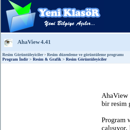
AhaView
4.41
Resim Görüntüleyiciler
Resim düzenleme ve görüntüleme programı
>
Program İndir
>
Resim & Grafik
>
Resim Görüntüleyiciler
AhaView ç
bir resim 
Program w
çalışıyor.