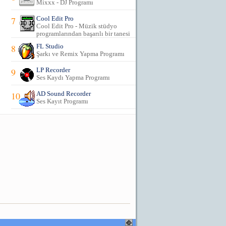
Mixxx - DJ Programı
7
Cool Edit Pro
Cool Edit Pro - Müzik stüdyo
programlarından başarılı bir tanesi
8
FL Studio
Şarkı ve Remix Yapma Programı
9
LP Recorder
Ses Kaydı Yapma Programı
10
AD Sound Recorder
Ses Kayıt Programı