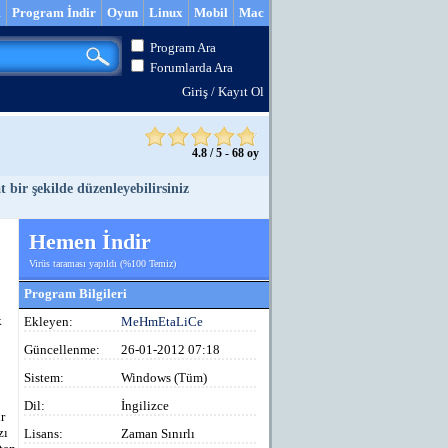
m
Program İndir
Oyun
Linux
Mobil
Mac
Program Ara
Forumlarda Ara
Giriş
/
Kayıt Ol
4.8
/
5
-
68
oy
 bir şekilde düzenleyebilirsiniz
Hemen İndir
Virüs taraması yapıldı (%100 Temiz)
Program Bilgileri
k
Ekleyen:
MeHmEtaLiCe
Güncellenme:
26-01-2012 07:18
Sistem:
Windows (Tüm)
Dil:
İngilizce
r
zı
Lisans:
Zaman Sınırlı