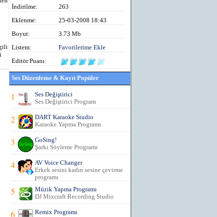
ten
İndirilme:
263
Eklenme:
25-03-2008 18:43
ı
Boyut:
3.73 Mb
gili
Listem:
Favorilerime Ekle
i
Editör Puanı:
.
Ses Düzenleme & Kayıt Popüler
1
Ses Değiştirici
Ses Değiştirici Program
2
DART Karaoke Studio
Karaoke Yapma Programı
3
GoSing!
Şarkı Söyleme Programı
4
AV Voice Changer
Erkek sesini kadın sesine çevirme
programı
5
Müzik Yapma Programı
DJ Mixcraft Recording Studio
6
Remix Programı