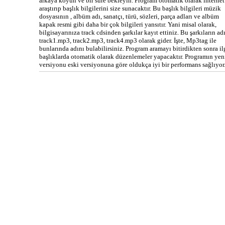
arkaya koyun ve bir süre bekleyin. Program otomatik olarak internet
araştırıp başlık bilgilerini size sunacaktır. Bu başlık bilgileri müzik
dosyasının , albüm adı, sanatçı, türü, sözleri, parça adları ve albüm
kapak resmi gibi daha bir çok bilgileri yansıtır. Yani misal olarak,
bilgisayarınıza track cdsinden şarkılar kayıt ettiniz. Bu şarkıların ad
track1.mp3, track2.mp3, track4.mp3 olarak gider. İşte, Mp3tag ile
bunlarında adını bulabilirsiniz. Program aramayı bitirdikten sonra il
başlıklarda otomatik olarak düzenlemeler yapacaktır. Programın yen
versiyonu eski versiyonuna göre oldukça iyi bir performans sağlıyor