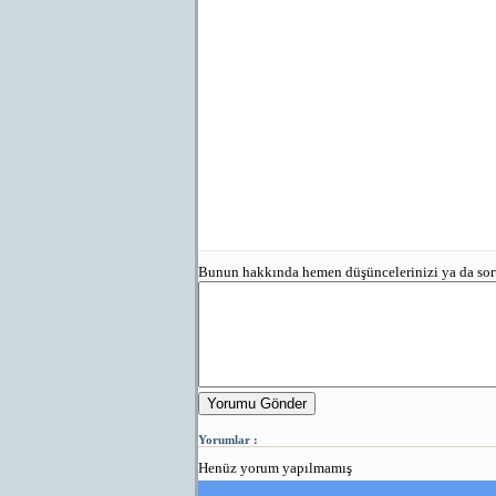
Bunun hakkında hemen düşüncelerinizi ya da sorun
Yorumu Gönder
Yorumlar :
Henüz yorum yapılmamış