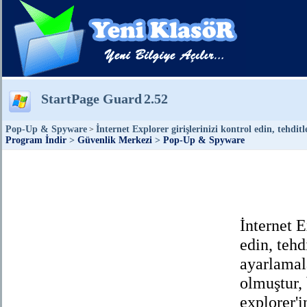
StartPage Guard
2.52
Pop-Up & Spyware
İnternet Explorer girişlerinizi kontrol edin, tehdi
>
Program İndir
>
Güvenlik Merkezi
>
Pop-Up & Spyware
İnternet E
edin, tehd
ayarlamala
olmuştur, 
explorer'i