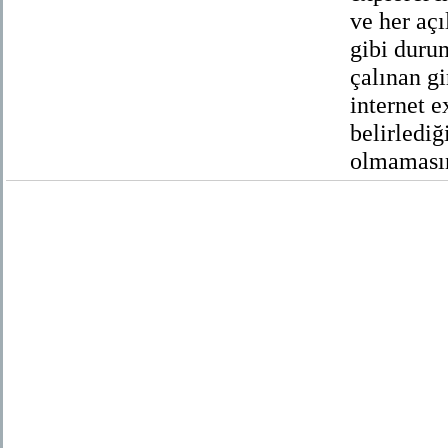
ve her açı
gibi duru
çalınan gi
internet e
belirlediğ
olmamasın