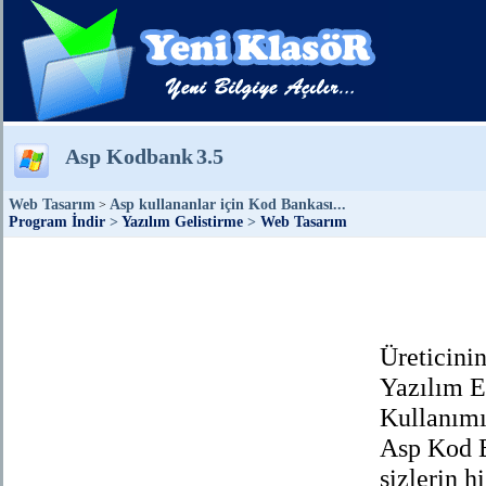
Asp Kodbank
3.5
Web Tasarım
Asp kullananlar için Kod Bankası...
>
Program İndir
>
Yazılım Gelistirme
>
Web Tasarım
Üreticini
Yazılım E
Kullanımı
Asp Kod B
sizlerin 