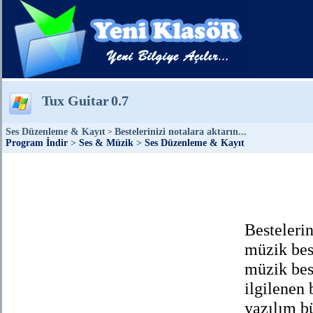
Tux Guitar
0.7
Ses Düzenleme & Kayıt
Bestelerinizi notalara aktarın...
>
Program İndir
>
Ses & Müzik
>
Ses Düzenleme & Kayıt
Bestelerin
müzik best
müzik bes
ilgilenen 
yazılım b