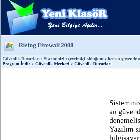
Rising Firewall
2008
Güvenlik Duvarları
Sisteminizin çevrimiçi olduğunuz her an güvende ol
>
Program İndir
>
Güvenlik Merkezi
>
Güvenlik Duvarları
Sistemini
an güvend
denemelis
Yazılım s
bilgisaya