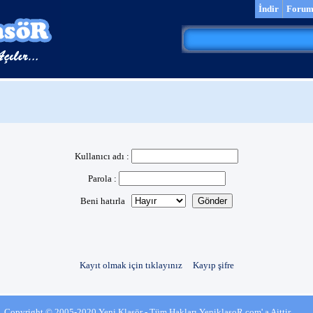
İndir
Foru
Kullanıcı adı :
Parola :
Beni hatırla
Kayıt olmak için tıklayınız
Kayıp şifre
Copyright © 2005-2020 Yeni Klasör - Tüm Hakları YeniklasoR.com' a Aittir.