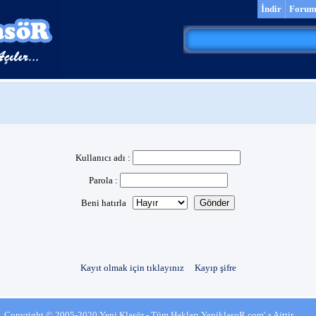
İndir
Foru
Kullanıcı adı :
Parola :
Beni hatırla
Kayıt olmak için tıklayınız
Kayıp şifre
Copyright © 2005-2020 Yeni Klasör - Tüm Hakları YeniklasoR.com' a Aittir.