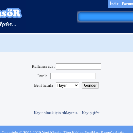
İndir
Foru
Kullanıcı adı :
Parola :
Beni hatırla
Kayıt olmak için tıklayınız
Kayıp şifre
Copyright © 2005-2020 Yeni Klasör - Tüm Hakları YeniklasoR.com' a Aittir.