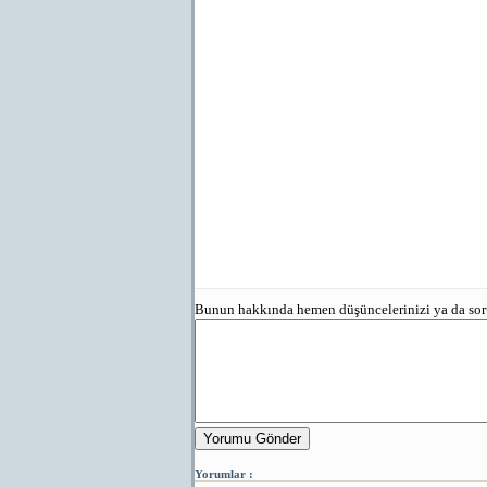
Bunun hakkında hemen düşüncelerinizi ya da sorun
Yorumu Gönder
Yorumlar :