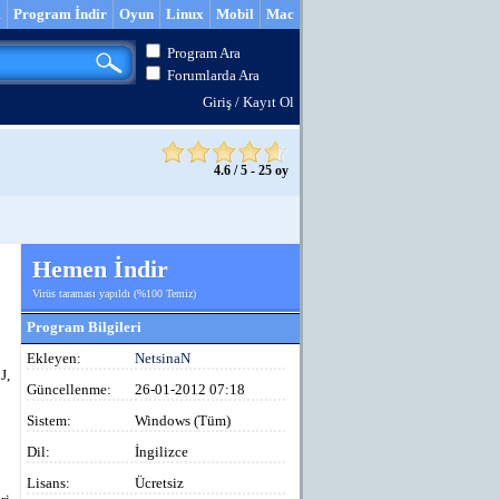
m
Program İndir
Oyun
Linux
Mobil
Mac
Program Ara
Forumlarda Ara
Giriş
/
Kayıt Ol
4.6
/
5
-
25
oy
Hemen İndir
Virüs taraması yapıldı (%100 Temiz)
Program Bilgileri
Ekleyen:
NetsinaN
J,
Güncellenme:
26-01-2012 07:18
Sistem:
Windows (Tüm)
Dil:
İngilizce
Lisans:
Ücretsiz