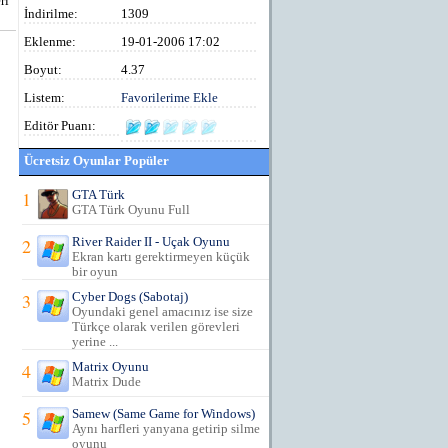
ri
İndirilme:
1309
Eklenme:
19-01-2006 17:02
Boyut:
4.37
Listem:
Favorilerime Ekle
Editör Puanı:
Ücretsiz Oyunlar Popüler
1
GTA Türk
GTA Türk Oyunu Full
2
River Raider II - Uçak Oyunu
Ekran kartı gerektirmeyen küçük
bir oyun
3
Cyber Dogs (Sabotaj)
Oyundaki genel amacınız ise size
Türkçe olarak verilen görevleri
yerine ...
4
Matrix Oyunu
Matrix Dude
5
Samew (Same Game for Windows)
Aynı harfleri yanyana getirip silme
oyunu