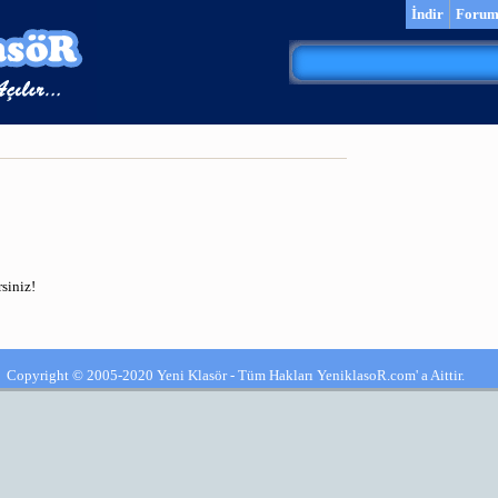
İndir
Foru
siniz!
Copyright © 2005-2020 Yeni Klasör - Tüm Hakları YeniklasoR.com' a Aittir.