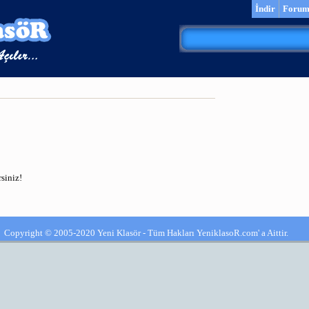
İndir
Foru
siniz!
Copyright © 2005-2020 Yeni Klasör - Tüm Hakları YeniklasoR.com' a Aittir.