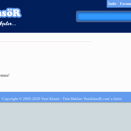
İndir
Foru
siniz!
Copyright © 2005-2020 Yeni Klasör - Tüm Hakları YeniklasoR.com' a Aittir.