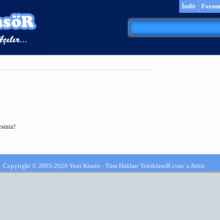
İndir
Foru
siniz!
Copyright © 2005-2020 Yeni Klasör - Tüm Hakları YeniklasoR.com' a Aittir.