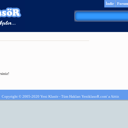
İndir
Foru
siniz!
Copyright © 2005-2020 Yeni Klasör - Tüm Hakları YeniklasoR.com' a Aittir.