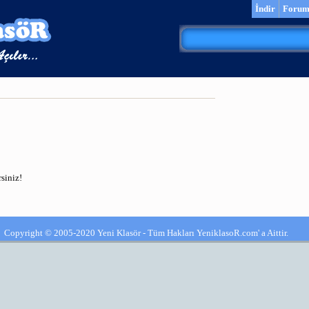
İndir
Foru
siniz!
Copyright © 2005-2020 Yeni Klasör - Tüm Hakları YeniklasoR.com' a Aittir.