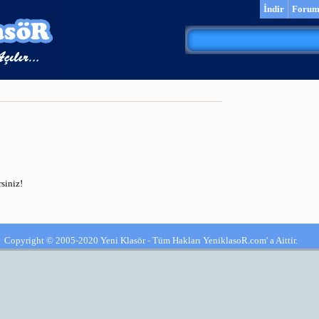
İndir
Foru
siniz!
Copyright © 2005-2020 Yeni Klasör - Tüm Hakları YeniklasoR.com' a Aittir.