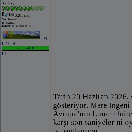
Yarbay
3201 ileti
Yer:
istanbul
İş:
öğrenci
Kayıt:
20-06-2006 06:59
[+]
[+3]
[+5]
Saygınlık 81
[-]
Tarih 20 Haziran 2026, s
gösteriyor. Mare Ingeni
Avrupa’nın Lunar Unite
karşı son saniyelerini 
tamamlanıyor.