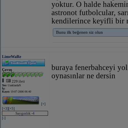
yoktur. O halde hakemi
astronot futbolcular, s
kendilerince keyifli bir 
Bunu ilk beğenen siz olun
LimeWaRe
buraya fenerbahceyi yol
Çavuş
oynasınlar ne dersin
229 ileti
Yer:
UzaklardaN
İş:
Kayıt:
19-07-2006 06:40
[+]
[+3]
[+5]
Saygınlık -4
[-]