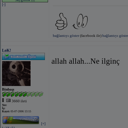
[-]
bağlantıyı göster
(facebook ile)
bağlantıyı göste
LoK!
allah allah...Ne ilginç
Binbaşı
3660 ileti
Yer:
İş:
Kayıt:
05-07-2006 13:15
[+]