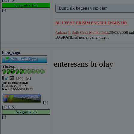
[+3]
[+5]
Saygınlık 148
Bunu ilk beğenen siz olun
[-]
BU ÜYEYE ERİŞİM ENGELLENMİŞTİR
Ankara 1. Sulh Ceza Mahkemesi
,23/08/2008 ta
BAŞKANLIĞI'nca engellenmiştir.
hero_sago
enteresans bı olay
Yüzbaşı
1206 ileti
Yer:
n€ faRk €d€rKii
İş:
d€riN iŞleR..!!?
Kayıt:
23-06-2006 15:03
[+]
[+3]
[+5]
Saygınlık 26
[-]