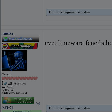
Bunu ilk beğenen siz olun
_antika_
evet limeware fenerbah
Cezalı
2646 ileti
Yer:
Bursa
İş:
Öğrenci
Kayıt:
28-05-2006 15:51
[+]
[+3]
[+5]
Bunu ilk beğenen siz olun
Saygınlık 22