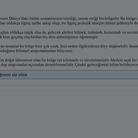
resi Dünya’daki bütün uzmanlarının izlediği, merak ettiği bir bölgedir. Bu bölge
ndan oldukça ilginç tarihe sahip olup, bu ilginç jeolojik süreçler bütün şiddetiyle 
uçları oldukça trajik olsa da, gelecek afetleri bilmek, önlemek, korunmak ve savunm
ih bize geçmiş olaylardan hiç ders almadığımızı öğretmiştir.
n insanlar bu bölge bize çok uzak, bizi neden ilgilendirsin diye düşünebilir. İnsan
olduğunu bilimsel araştırmalardan biliyoruz.
çin doğal laboratuar olan bu bölge iyi izlenmeli ve incelenmelidir. Afetlere açık b
 dışı araştırmalar açısından desteklenmelidir. Çünkü geleceğimizi bilim belirleyecek
ğenen siz olun