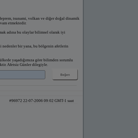
 deprem, tsunami, volkan ve diğer doğal dinamik
devam etmektedir.
ak adına bu olaylar bilimsel olarak iyi
i nedenler bir yana, bu bölgenin afetlerin
ir ülkede yaşadığımıza göre bilimden sorumlu
tir. Afetsiz Günler dilegiyle.
#96972 22-07-2006 09:02 GMT-1 saat