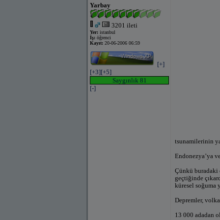
Yarbay
3201 ileti
Yer:
istanbul
İş:
öğrenci
Kayıt:
20-06-2006 06:59
[+]
[+3]
[+5]
Saygınlık 81
[-]
tsunamilerinin y
Endonezya’ya ve
Çünkü buradaki d
geçtiğinde çıkar
küresel soğuma y
Depremler, volkan
13 000 adadan ol