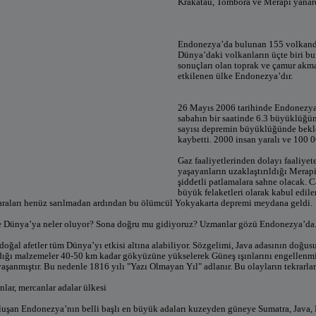
Krakatau, Tombora ve Merapi yanar
Endonezya’da bulunan 155 volkanda
Dünya’daki volkanların üçte biri b
sonuçları olan toprak ve çamur akmal
etkilenen ülke Endonezya’dır.
26 Mayıs 2006 tarihinde Endonezya
sabahın bir saatinde 6.3 büyüklüğü
sayısı depremin büyüklüğünde bekle
kaybetti. 2000 insan yaralı ve 100 0
Gaz faaliyetlerinden dolayı faaliye
yaşayanların uzaklaştırıldığı Merap
şiddetli patlamalara sahne olacak. C
büyük felaketleri olarak kabul edil
araları henüz sarılmadan ardından bu ölümcül Yokyakarta depremi meydana geldi.
 Dünya’ya neler oluyor? Sona doğru mu gidiyoruz? Uzmanlar gözü Endonezya’da
oğal afetler tüm Dünya’yı etkisi altına alabiliyor. Sözgelimi, Java adasının doğu
dığı malzemeler 40-50 km kadar gökyüzüne yükselerek Güneş ışınlarını engellenmiş
aşanmıştır. Bu nedenle 1816 yılı "Yazı Olmayan Yıl" adlanır. Bu olayların tekrarl
lar, mercanlar adalar ülkesi
uşan Endonezya’nın belli başlı en büyük adaları kuzeyden güneye Sumatra, Java, B