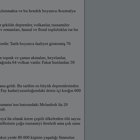
) bulunmakta ve bu hendek boyunca Avustralya
r şekilde depremler, volkanlar, tsunamiler
 ormanları, faunal ve floral topluluklar ise bu
dir. Tarih boyunca faaliyet göstermiş 76
 toprak ve çamur akmaları, heyelanlar,
ağında 64 volkan vardır. Fakat bunlardan 59
na geldi. Bu tarihin en büyük depremlerinden
 Fay kadar) uzunluğundaki deniz içi kırığın 600
Sumatra’nın batısındaki Melauboh’da 20
ndi.
zya’da olmak üzere çeşitli ülkelerden ölü sayısı
siflerinin çoğu tsunamiyi frenledi ama çok zarar
akın yerde 80 000 kişinin yaşadığı Simeulue