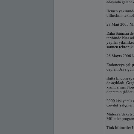
adasında gelenek
Hemen yakınındak
bilincinin tekno
28 Mart 2005 Ni
Daha Sumatra dep
tarihinde Nias 
yapılar yıkılırk
sonucu tektonik 
26 Mayıs 2006 J
Endonezya çalışm
deprem Java güney
Hatta Endonezya
da açıkladı. Geg
kısımlarına, Flo
depremin şiddeti 
2000 kişi yaralı
Cevdet Yalçıner
Malezya’daki tsu
Milletler program
Türk bilimciler