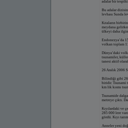
adalar bir tespih
Bu adalar dizisi
levhası Sunda lev
Kıtaların birbiri
meydana gelirken;
ülkeyi daha ilgin
Endonezya’da 155
volkan toplam 11
Dünya’daki volka
tsunamiler, küll
tanesi aktif olar
26 Aralık 2006 
Bilindiği gibi 2
biridir. Tsunami
km lik kısmı tsu
Tsunamide dalga 
metreye çıktı. Da
Kıyılardaki ve ç
285 000 lere var
gördü. Kıyı tarım
Anneler yeni doğ