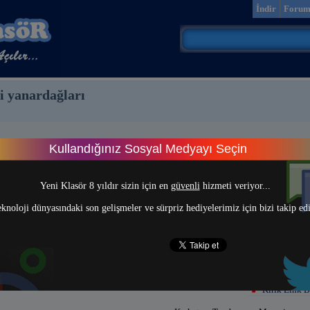
İndir
Foru
 yanardağları
Kullandığınız Sosyal Medyayı Seçin
lgiler
> 1 <
Yeni Klasör 8 yıldır sizin için en
güvenli
hizmeti veriyor...
knoloji dünyasındaki son gelişmeler ve sürpriz hediyelerimiz için bizi takip ed
Kırık Link B