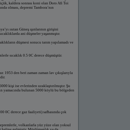
üçük, kaldera sonrası koni olan Doro Afi Toi
kında olması, depremi Tambora’nın
’yı ısıtan Güneş ışınlarının girişini
sıcaklıklarda ani düşmeler yaşanmıştır.
caklıkların düşmesi sonucu tarım yapılamadı ve
lerle sıcaklık 0.5 0C derece düşmüştür.
r. 1953 den beri zaman zaman lav çıkışlarıyla
dir.
00 kişi ise evlerinden uzaklaştırılmıştır. Şu
Dağın yamacında bulunan 5000 köylü bu bölgeden
0 0C derece gaz faaliyeti) safhasında çok
depremlerle, volkanlarla yüz yüze olan yoksul
i haline gelmiştir. Müslümanlık ya da