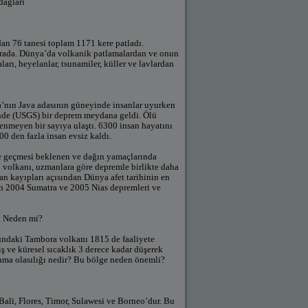
dağları
n 76 tanesi toplam 1171 kere patladı.
urada. Dünya’da volkanik patlamalardan ve onun
arı, heyelanlar, tsunamiler, küller ve lavlardan
’nın Java adasının güneyinde insanlar uyurken
nde (USGS) bir deprem meydana geldi. Ölü
nmeyen bir sayıya ulaştı. 6300 insan hayatını
00 den fazla insan evsiz kaldı.
te geçmesi beklenen ve dağın yamaçlarında
i volkanı, uzmanlara göre depremle birlikte daha
an kayıpları açısından Dünya afet tarihinin en
en 2004 Sumatra ve 2005 Nias depremleri ve
. Neden mi?
sundaki Tambora volkanı 1815 de faaliyete
 ve küresel sıcaklık 3 derece kadar düşerek
anma olasılığı nedir? Bu bölge neden önemli?
ali, Flores, Timor, Sulawesi ve Borneo’dur. Bu