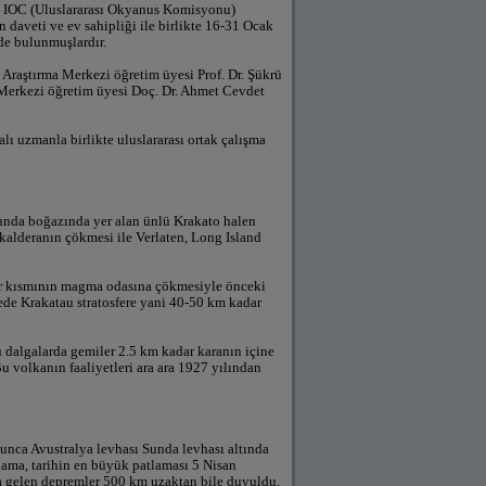
O IOC (Uluslararası Okyanus Komisyonu)
daveti ve ev sahipliği ile birlikte 16-31 Ocak
de bulunmuşlardır.
Araştırma Merkezi öğretim üyesi Prof. Dr. Şükrü
 Merkezi öğretim üyesi Doç. Dr. Ahmet Cevdet
lı uzmanla birlikte uluslararası ortak çalışma
 Sunda boğazında yer alan ünlü Krakato halen
 kalderanın çökmesi ile Verlaten, Long Island
bir kısmının magma odasına çökmesiyle önceki
ede Krakatau stratosfere yani 40-50 km kadar
 dalgalarda gemiler 2.5 km kadar karanın içine
 volkanın faaliyetleri ara ara 1927 yılından
nca Avustralya levhası Sunda levhası altında
 ama, tarihin en büyük patlaması 5 Nisan
a gelen depremler 500 km uzaktan bile duyuldu.