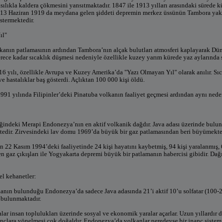
sılıkla kaldera çökmesini yansıtmaktadır. 1847 ile 1913 yılları arasındaki sürede k
ü. 13 Haziran 1919 da meydana gelen şiddeti depremin merkez üssünün Tambora ya
stermektedir.
ıl"
kanın patlamasının ardından Tambora’nın alçak bulutları atmosferi kaplayarak Dünya
derece kadar sıcaklık düşmesi nedeniyle özellikle kuzey yarım kürede yaz aylarında 
 yılı, özellikle Avrupa ve Kuzey Amerika’da "Yazı Olmayan Yıl" olarak anılır. Sı
e hastalıklar baş gösterdi. Açlıktan 100 000 kişi öldü.
91 yılında Filipinler’deki Pinatuba volkanın faaliyet geçmesi ardından aynı neden
indeki Merapi Endonezya’nın en aktif volkanik dağdır. Java adası üzerinde bulunu
tedir. Zirvesindeki lav domu 1969’da büyük bir gaz patlamasından beri büyümekte
 22 Kasım 1994’deki faaliyetinde 24 kişi hayatını kaybetmiş, 94 kişi yaralanmış, 60
n gaz çıkışları ile Yogyakarta depremi büyük bir patlamanın habercisi gibidir. 
el kehanetler:
nın bulunduğu Endonezya’da sadece Java adasında 21’i aktif 10’u solfatar (100-20
 bulunmaktadır.
lar insan toplulukları üzerinde sosyal ve ekonomik yaralar açarlar. Uzun yıllardır 
ançlara yönelmesi çok doğaldır. Endonezya’da volkanlar neredeyse bir inanç sistem