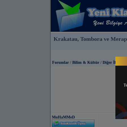
Krakatau, Tombora ve Merapi
Forumlar
/
Bilim & Kültür
/
Diğer İlginç Bi
Te
MuHaMMeD