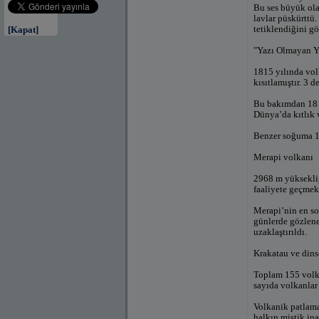
Bu ses büyük ola
lavlar püskürtt
tetiklendiğini gö
[Kapat]
"Yazı Olmayan Y
1815 yılında vol
kısıtlamıştır. 3 
Bu bakımdan 1816
Dünya’da kıtlık v
Benzer soğuma 19
Merapi volkanı
2968 m yüksekliğ
faaliyete geçmek
Merapi’nin en son
günlerde gözlene
uzaklaştırıldı.
Krakatau ve dins
Toplam 155 volka
sayıda volkanlar
Volkanik patlama
halkın mistik in