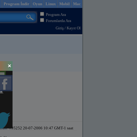
m
Program İndir
Oyun
Linux
Mobil
Mac
Program Ara
Forumlarda Ara
Giriş
/
Kayıt Ol
in.
ildir!
#95252 20-07-2006 10:47 GMT-1 saat