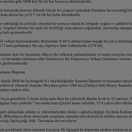
in taneleri gibi 5000 km’lik bir hat boyunca dizilmişlerdir.
nin batısında denizin dibinde büyük bir çizgisel çukurluk (Sumatra-Java hendeği
hası altına her yıl 6-7 cm lik bir hızla dalmaktadır.
ne yaklaştığı bu jeolojik olayının bir sonucu olarak bu bölgede yoğun ve şiddetli bi
 tropikal iklimin bir tipik bir özelliliği olan muson yağmurları, mercanlar, mangrov
ç hale getirmektedir.
 volkan bulunmaktadır. Bunlardan % 64’ü dalma batma kuşağı boyunca dizilmişler
71 kere patlamıştır. Bu sayı Japonya’daki volkanlarda 1274’dür.
nların üçte bir buradadır. Dünya’da volkanik patlamalardan ve onun sonuçları olan
er ve lavlardan etkilenen ülke Endonezya’dır. Endonezya Volkan Gözlemevi izleme 
ak gözlenmektedir.
Sumatra Depremi
6 Aralık 2004’de bu bölgede 9.1 büyüklüğünde Sumatra Deprem ve tsunamisi meyda
 tarihin en ölümcül olanıdır. Meydana gelen 1200 km (Türkiye’deki Kuzey Anadolu
namiye neden oldu.
boyu genellikle 3 metre dolayında iken bu yükseklik Banda Aceh’te 32 metreye, 
lgaları bazı yerlerde 7 km kadar kara içlerine kadar sokuldu. 15’e yakın ülke etkile
eşitli adalardaki çökme ve yükselmelerden dolayı coğrafya değişti. En fazla Endone
dı. Milyarlarca dolar ekonomik zararların yanında tüm ekolojiyle birlikte mercan re
cılığı, balıkçılığı öldü. Travmalar devam ediyor.
an çocukların adını tsunami koyuyor. Ne ilginçtir ki depremin merkez üssüne en y