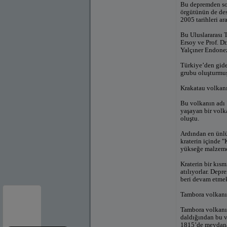
Bu depremden so
örgütünün de des
2005 tarihleri a
Bu Uluslararası 
Ersoy ve Prof. D
Yalçıner Endonez
Türkiye’den gide
grubu oluşturmu
Krakatau volkan
Bu volkanın adı 
yaşayan bir volk
oluştu.
Ardından en ünlü
kraterin içinde 
yükseğe malzeme
Kraterin bir kıs
atılıyorlar. Dep
beri devam etmek
Tambora volkanı
Tambora volkanı
daldığından bu v
1815’de meydana 