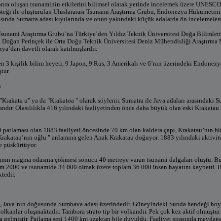
nra oluşan tsunaminin etkilerini bilimsel olarak yerinde incelemek üzere UNESC
teği ile oluşturulan Uluslararası Tsunami Araştırma Grubu, Endonezya Hükümetinin 
rasında Sumatra adası kıyılarında ve onun yakındaki küçük adalarda ön incelemeler
Tsunami Araştırma Grubu’na Türkiye’den Yıldız Teknik Üniversitesi Doğa Bilimleri 
r. Doğan Perinçek ile Orta Doğu Teknik Üniversitesi Deniz Mühendisliği Araştırma
ya’dan davetli olarak katılmışlardır.
n 3 kişilik bilim heyeti, 9 Japon, 9 Rus, 3 Amerikalı ve 6’nın üzerindeki Endonezya
ştur
ı
"Krakata u" ya da "Krakatoa " olarak söylenir. Sumatra ile Java adaları arasındaki
andır. Olasılılıkla 416 yılındaki faaliyetinden önce daha büyük olan eski Krakatau
 patlaması olan 1883 faaliyeti öncesinde 70 km olan kaldera çapı, Krakatau’nın 
"Krakatau’nın oğlu " anlamına gelen Anak Krakatau doğuyor. 1883 yılındaki aktivit
 püskürtüyor.
mının magma odasına çökmesi sonucu 40 metreye varan tsunami dalgaları oluştu. Bu
rem 2000 ve tsunamide 34 000 olmak üzere toplam 36 000 insan hayatını kaybetti. Bu
tedir.
, Java’nın doğusunda Sumbava adası üzerindedir. Güneyindeki Sunda hendeği boyu
olkanlar oluşmaktadır. Tambora strato tip bir volkandır. Pek çok kez aktif olmuştur
gelmiştir. Patlama sesi 1400 km uzaktan bile duyuldu. Faaliyet sırasında meydan