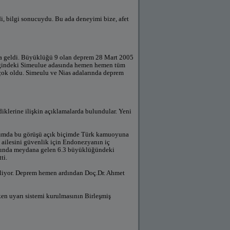
, bilgi sonucuydu. Bu ada deneyimi bize, afet
na geldi. Büyüklüğü 9 olan deprem 28 Mart 2005
iğindeki Simeulue adasında hemen hemen tüm
ı çok oldu. Simeulu ve Nias adalarında deprem
klerine ilişkin açıklamalarda bulundular. Yeni
yumda bu görüşü açık biçimde Türk kamuoyuna
 ailesini güvenlik için Endonezyanın iç
tısında meydana gelen 6.3 büyüklüğündeki
ti.
ekliyor. Deprem hemen ardından Doç.Dr. Ahmet
ken uyarı sistemi kurulmasının Birleşmiş