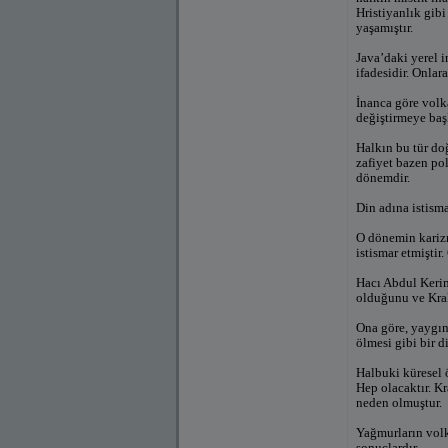
Hristiyanlık gibi
yaşamıştır.
Java’daki yerel i
ifadesidir. Onlara
İnanca göre volk
değiştirmeye başl
Halkın bu tür doğ
zafiyet bazen pol
dönemdir.
Din adına istism
O dönemin karizm
istismar etmişti
Hacı Abdul Kerim
olduğunu ve Krak
Ona göre, yaygın 
ölmesi gibi bir 
Halbuki küresel ö
Hep olacaktır. K
neden olmuştur.
Yağmurların volka
sonuçlardır.