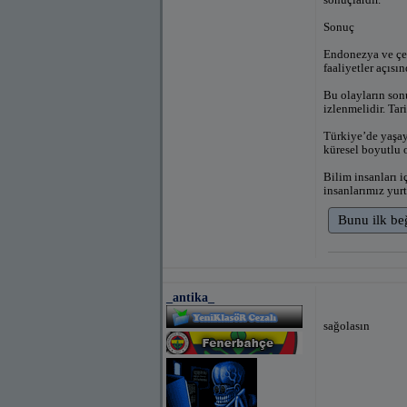
Sonuç
Endonezya ve çev
faaliyetler açısı
Bu olayların son
izlenmelidir. Tar
Türkiye’de yaşaya
küresel boyutlu 
Bilim insanları i
insanlarımız yurt
Bunu ilk be
_antika_
sağolasın