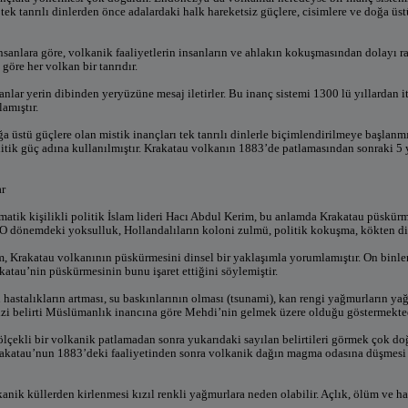
 tek tanrılı dinlerden önce adalardaki halk hareketsiz güçlere, cisimlere ve doğa üs
nsanlara göre, volkanik faaliyetlerin insanların ve ahlakın kokuşmasından dolayı raha
 göre her volkan bir tanrıdır.
anlar yerin dibinden yeryüzüne mesaj iletirler. Bu inanç sistemi 1300 lü yıllardan
amıştır.
a üstü güçlere olan mistik inançları tek tanrılı dinlerle biçimlendirilmeye başlanm
itik güç adına kullanılmıştır. Krakatau volkanın 1883’de patlamasından sonraki 5 yı
ar
atik kişilikli politik İslam lideri Hacı Abdul Kerim, bu anlamda Krakatau püskürme
r. O dönemdeki yoksulluk, Hollandalıların koloni zulmü, politik kokuşma, kökten din
, Krakatau volkanının püskürmesini dinsel bir yaklaşımla yorumlamıştır. On binler
atau’nin püskürmesinin bunu işaret ettiğini söylemiştir.
hastalıkların artması, su baskınlarının olması (tsunami), kan rengi yağmurların ya
dizi belirti Müslümanlık inancına göre Mehdi’nin gelmek üzere olduğu göstermekted
lçekli bir volkanik patlamadan sonra yukarıdaki sayılan belirtileri görmek çok doğald
rakatau’nun 1883’deki faaliyetinden sonra volkanik dağın magma odasına düşmesi
nik küllerden kirlenmesi kızıl renkli yağmurlara neden olabilir. Açlık, ölüm ve has