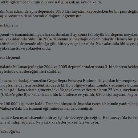
sel bilgilenmeden ötürü ölü sayısı 8 gibi çok az sayıda kaldı.
i Nias adasında aynı depremde 1000 kişi hayatını kaybederken bu bir şans değildi
lojik boyuttan daha önemli olduğunu öğretmiştir.
as Depremi
remi ve tsunamisinin yaraları sarılmadan 3 ay sonra iki büyük bir deprem meyda
adası yakınlarında oldu. Bu 2004 depremin güneydoğu devamındaydı. Hemen bitiş
en bir önceki depremde olduğu gibi ölü sayısı çok az oldu. Nias adasında ölü sayıs
yükselmeler ve çökmeler oldu.
ava Depremi
alarda bulunan jeologlar 2004 ve 2005 depremlerinden sonra 3. bir deprem bekledi
lerinde olabileceğini ileri sürdüler.
lı uzman arkadaşlarımızdan Gegar Septa Presetya Bodrum’da yapılan bir sempoz
ar, öylesine deprem beklentisindeydi ki, bu bölgeye yakın Lombok adasında oturan
res’e taşıdı. Java adasın güneyindeki Yogayakarta yerleşim alanın 25 km güneyba
(USGS’e göre 8) o kadar fazla oldu ki binlerce ev yıkıldı, 6300 kişi hayatını kaybet
 ve 100 000 kişi evsiz kaldı. Tsunami oluşmadı. İnsanlar çaresiz biçimde yardım b
 Malezya’daki bir tsunami eğitiminden henüz dönmüştü.
nami erken uyarı sisteminin bir ay içinde devreye gireceğini; Endonezya’da ise er
ına alındığı söyledi. Ne yazık ki afetler yoksulları vuruyor.
 Uzakdoğu’da