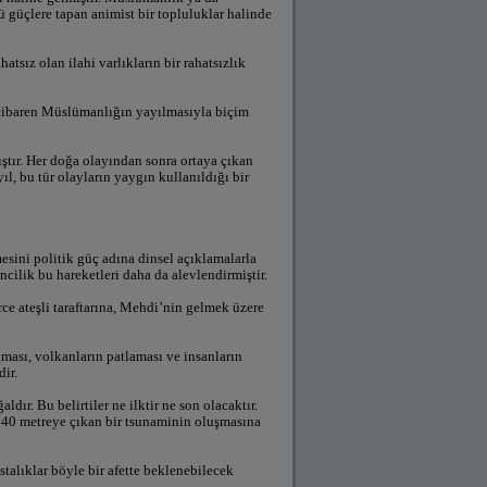
tü güçlere tapan animist bir topluluklar halinde
tsız olan ilahi varlıkların bir rahatsızlık
 itibaren Müslümanlığın yayılmasıyla biçim
ıştır. Her doğa olayından sonra ortaya çıkan
l, bu tür olayların yaygın kullanıldığı bir
sini politik güç adına dinsel açıklamalarla
cilik bu hareketleri daha da alevlendirmiştir.
ce ateşli taraftarına, Mehdi’nin gelmek üzere
ğması, volkanların patlaması ve insanların
ir.
ır. Bu belirtiler ne ilktir ne son olacaktır.
 40 metreye çıkan bir tsunaminin oluşmasına
talıklar böyle bir afette beklenebilecek