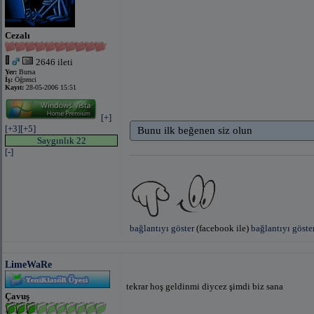
Cezalı
2646 ileti
Yer:
Bursa
İş:
Öğrenci
Kayıt:
28-05-2006 15:51
[+]
[+3]
[+5]
Bunu ilk beğenen siz olun
Saygınlık 22
[-]
bağlantıyı göster
(facebook ile)
bağlantıyı göste
LimeWaRe
tekrar hoş geldinmi diycez şimdi biz sana
Çavuş