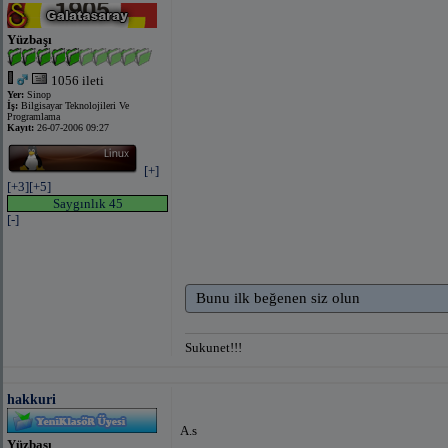
Yüzbaşı
1056 ileti
Yer:
Sinop
İş:
Bilgisayar Teknolojileri Ve
Programlama
Kayıt:
26-07-2006 09:27
[+]
[+3]
[+5]
Saygınlık 45
[-]
Bunu ilk beğenen siz olun
Sukunet!!!
hakkuri
A.s
Yüzbaşı