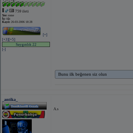
759 ileti
Yer:
rome
İş:
öğr.
Kayıt:
26-03-2006 18:28
[+]
[+3]
[+5]
Saygınlık 22
[-]
Bunu ilk beğenen siz olun
_antika_
A.s