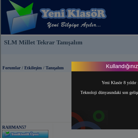
SLM Millet Tekrar Tanışalım
Kullandığını
Forumlar
/
Etkileşim
/
Tanışalım
Yeni Klasör 8 yıldır 
Teknoloji dünyasındaki son gelişm
RAHMAN57