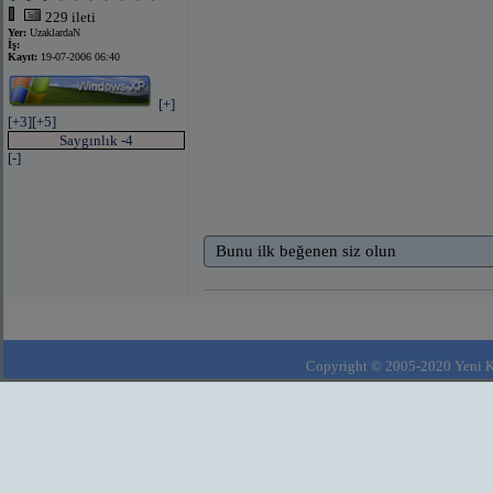
229 ileti
Yer:
UzaklardaN
İş:
Kayıt:
19-07-2006 06:40
[+]
[+3]
[+5]
Saygınlık -4
[-]
Bunu ilk beğenen siz olun
Copyright © 2005-2020 Yeni Kla