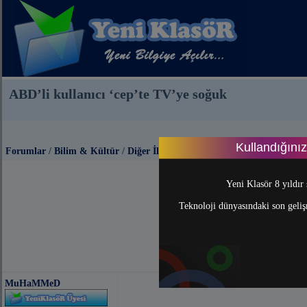
ABD’li kullanıcı ‘cep’te TV’ye soğuk
Kullandığını
Forumlar
/
Bilim & Kültür
/
Diğer İlginç Bilgiler
Yeni Klasör 8 yıldır 
Teknoloji dünyasındaki son gelişm
MuHaMMeD