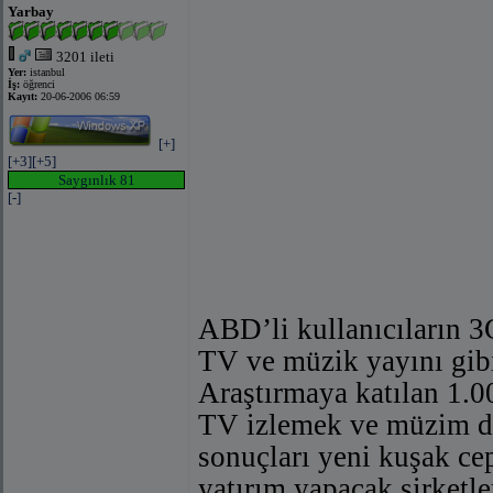
Yarbay
3201 ileti
Yer:
istanbul
İş:
öğrenci
Kayıt:
20-06-2006 06:59
[+]
[+3]
[+5]
Saygınlık 81
[-]
ABD’li kullanıcıların 3
TV ve müzik yayını gibi 
Araştırmaya katılan 1.0
TV izlemek ve müzim di
sonuçları yeni kuşak ce
yatırım yapacak şirketle