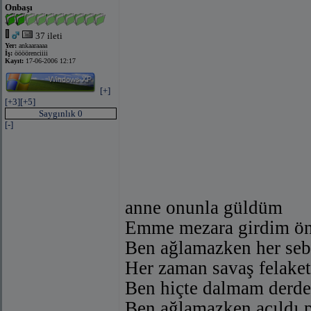
Onbaşı
37 ileti
Yer:
ankaaraaaa
İş:
öööörenciiii
Kayıt:
17-06-2006 12:17
[+]
[+3]
[+5]
Saygınlık 0
[-]
anne onunla güldüm
Emme mezara girdim önc
Ben ağlamazken her seb
Her zaman savaş felaket
Ben hiçte dalmam derde.
Ben ağlamazken açıldı 