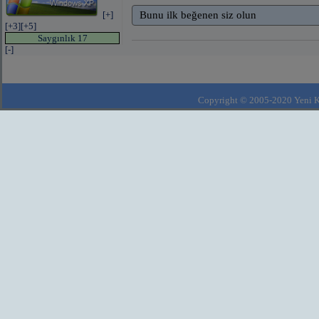
[+]
Bunu ilk beğenen siz olun
[+3]
[+5]
Saygınlık 17
[-]
Copyright © 2005-2020 Yeni Kla