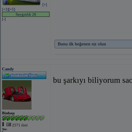
[+]
[+3]
[+5]
Saygınlık 26
[-]
Bunu ilk beğenen siz olun
Candy
bu şarkıyı biliyorum sao
Binbaşı
2571 ileti
Yer: