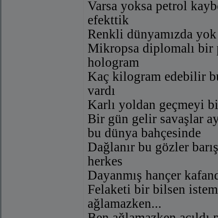
Varsa yoksa petrol kay
efekttik
Renkli dünyamızda yok 
Mikropsa diplomalı bir
hologram
Kaç kilogram edebilir b
vardı
Karlı yoldan geçmeyi bi
Bir gün gelir savaşlar a
bu dünya bahçesinde
Dağlanır bu gözler barı
herkes
Dayanmış hançer kafan
Felaketi bir bilsen iste
ağlamazken...
Ben ağlamazken açıldı 