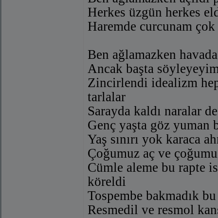
Herkes üzgün herkes elde
Haremde curcunam çok h
Ben ağlamazken havada 
Ancak başta söyleyeyim
Zincirlendi idealizm hep
tarlalar
Sarayda kaldı naralar de
Genç yaşta göz yuman b
Yaş sınırı yok karaca a
Çoğumuz aç ve çoğumuz 
Cümle aleme bu rapte i
köreldi
Tospembe bakmadık bu d
Resmedil ve resmol kans