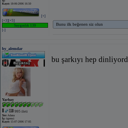
İş:
Kayıt:
18-06-2006 16:50
[+]
[+3]
[+5]
Bunu ilk beğenen siz olun
Saygınlık 139
[-]
by_alemdar
bu şarkıyı hep dinliyor
Yarbay
995 ileti
Yer:
Adana
İş:
ögrenci
Kayıt:
15-07-2006 17:05