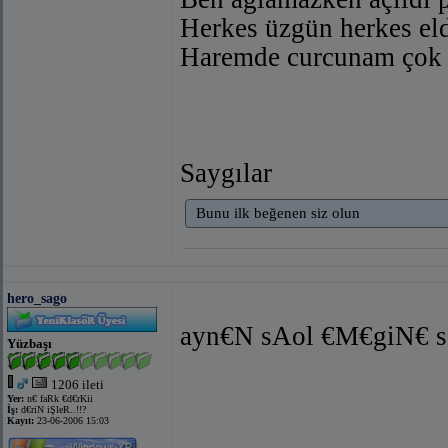
Herkes üzgün herkes elde
Haremde curcunam çok h
Saygılar
Bunu ilk beğenen siz olun
hero_sago
ayn€N sAol €M€giN€ s
Yüzbaşı
1206 ileti
Yer:
n€ faRk €d€rKii
İş:
d€riN iŞleR..!!?
Kayıt:
23-06-2006 15:03