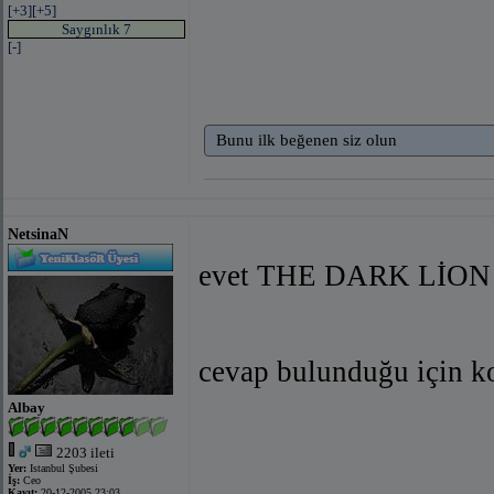
[+3]
[+5]
Saygınlık 7
[-]
Bunu ilk beğenen siz olun
NetsinaN
evet THE DARK LİON br
cevap bulunduğu için k
Albay
2203 ileti
Yer:
Istanbul Şubesi
İş:
Ceo
Kayıt:
20-12-2005 23:03