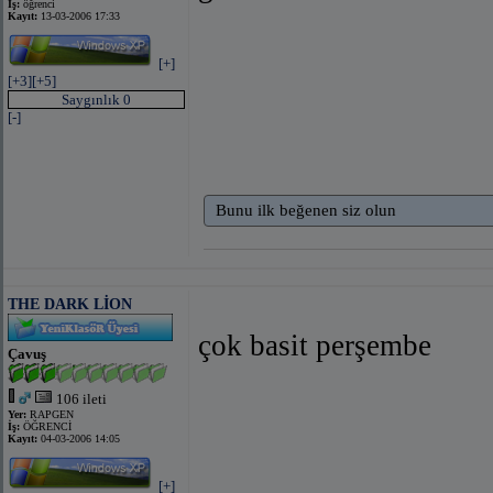
İş:
öğrenci
Kayıt:
13-03-2006 17:33
[+]
[+3]
[+5]
Saygınlık 0
[-]
Bunu ilk beğenen siz olun
THE DARK LİON
çok basit perşembe
Çavuş
106 ileti
Yer:
RAPGEN
İş:
ÖĞRENCİ
Kayıt:
04-03-2006 14:05
[+]