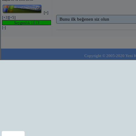
[+]
[+3]
[+5]
Bunu ilk beğenen siz olun
Saygınlık 1113
[-]
Copyright © 2005-2020 Yeni Kla