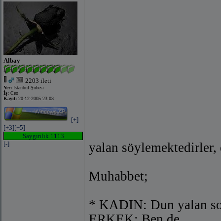
Albay
2203 ileti
Yer:
Istanbul Şubesi
İş:
Ceo
Kayıt:
20-12-2005 23:03
[+]
[+3]
[+5]
Saygınlık 1113
[-]
yalan söylemektedirler,
Muhabbet;
* KADIN: Dun yalan s
ERKEK: Ben de.