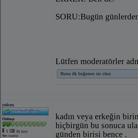
SORU:Bugün günlerden
Lütfen moderatörler ad
Bunu ilk beğenen siz olun
yolcux
kadın veya erkeğin biri
Onbaşı
hiçbirgün bu sonuca ula
36 ileti
günden birisi bence .
Yer:
istanbul