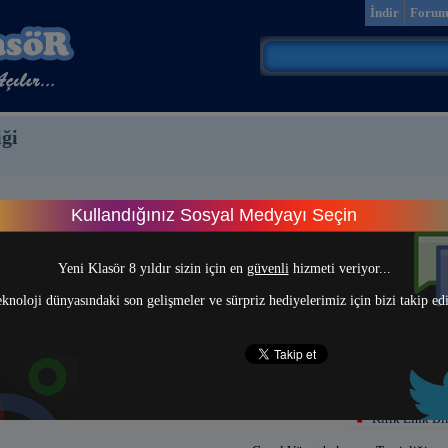
İndir
Foru
ği
Kullandığınız Sosyal Medyayı Seçin
> 1 <
Yeni Klasör 8 yıldır sizin için en
güvenli
hizmeti veriyor...
knoloji dünyasındaki son gelişmeler ve sürpriz hediyelerimiz için bizi takip ed
Kırık Link Bil