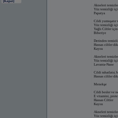
[Kapat]
Akneleri temizler
Yüz temizliği için
Papatya
Cildi yumuşatır v
Yüz temizliği için
Yağlı Ciltler için
Biberiye
Derinden temizlik
Hassas ciltler di
Kayısı
Akneleri temizler
Yüz temizliği için
Lavanta-Nane
Cildi rahatlatır, 
Hassas ciltler di
Menekşe
Cildi besler ve n
E vitamini, prote
Hassas Ciltler
Kayısı
Akneleri temizler
Yüz temizliği için