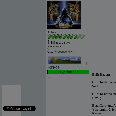
Albay
8324 ileti
Yer:
İstanbul
İş:
Kayıt:
22-05-2006 06:51
[+]
[+3]
[+5]
Saygınlık 432
Ballı Badem
[-]
Cildi besler ve n
Sütlü
Cildi besler ve ne
Havuç
Beta-Carotene/A, 
Yüz temizliği için
Kayısı