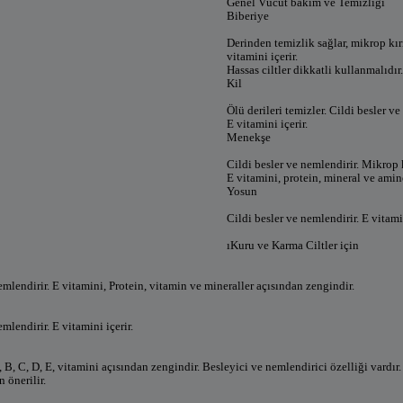
Genel Vücut bakım ve Temizliği
Biberiye
Derinden temizlik sağlar, mikrop kırıc
vitamini içerir.
Hassas ciltler dikkatli kullanmalıdır.
Kil
Ölü derileri temizler. Cildi besler ve
E vitamini içerir.
Menekşe
Cildi besler ve nemlendirir. Mikrop k
E vitamini, protein, mineral ve aminoa
Yosun
Cildi besler ve nemlendirir. E vitamin
ıKuru ve Karma Ciltler için
emlendirir. E vitamini, Protein, vitamin ve mineraller açısından zengindir.
mlendirir. E vitamini içerir.
B, C, D, E, vitamini açısından zengindir. Besleyici ve nemlendirici özelliği vardır.
 önerilir.