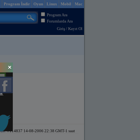
m
Program İndir
Oyun
Linux
Mobil
Mac
Program Ara
Forumlarda Ara
Giriş
/
Kayıt Ol
in.
dir!
#114837 14-08-2006 22:38 GMT-1 saat