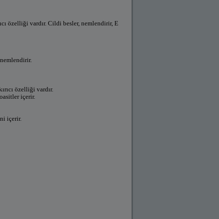
ı özelliği vardır. Cildi besler, nemlendirir, E
 nemlendirir.
ırıcı özelliği vardır.
sitler içerir.
i içerir.