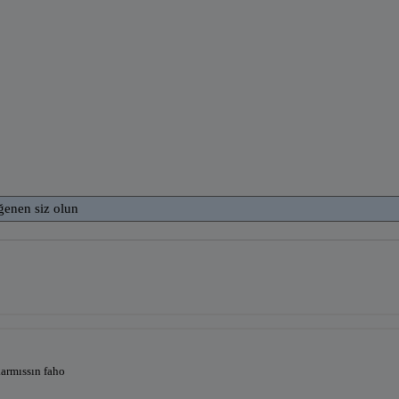
ğenen siz olun
ıkarmıssın faho