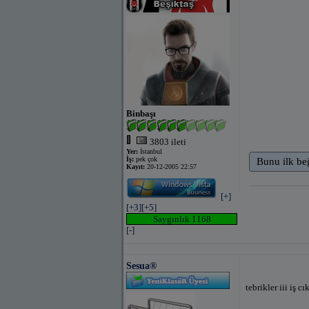
Binbaşı
3803 ileti
Yer:
İstanbul
İş:
pek çok
Bunu ilk be
Kayıt:
20-12-2005 22:57
[+]
[+3]
[+5]
Saygınlık 1168
[-]
Sesua®
tebrikler iii iş c