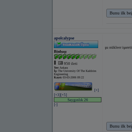
Bunu ilk be
apolcalypse
şu nükleer işaret
Binbaşı
950 ileti
Yer:
Ankara
İş:
The University Of The Kaldirim
Engineering
Kayıt:
03-03-2006 09:22
[+]
[+3]
[+5]
Saygınlık 26
[-]
Bunu ilk be