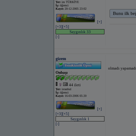
Yer:
im TÜRKİYE
İş:
öğrenci
Kayıt:
20-12-2005 23:02
Bunu ilk be
[+]
[+3]
[+5]
Saygınlık 33
[-]
gizem
olmadı yapamadı
Onbaşı
44 ileti
Yer:
istanbul
İş:
öğrenci
Kayıt:
16-03-2006 05:20
[+]
[+3]
[+5]
Saygınlık 1
[-]