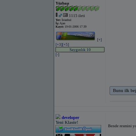
Yüzbaşı
1115 ileti
Yer:
İstanbul
İş:
Ajan
Kayıt:
19-01-2006 17:39
[+]
[+3]
[+5]
Saygınlık 10
[-]
Bunu ilk be
developer
Yeni Klasör!
Bende resmini yo