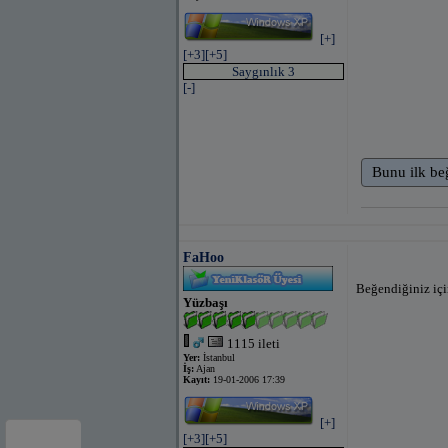
[+]
[+3]
[+5]
Saygınlık 3
[-]
Bunu ilk be
FaHoo
Beğendiğiniz içi
Yüzbaşı
1115 ileti
Yer:
İstanbul
İş:
Ajan
Kayıt:
19-01-2006 17:39
[+]
[+3]
[+5]