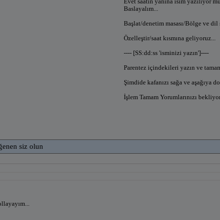
Evet saatin yanına isim yazılıyor m
Baslayalım...
Başlat/denetim masası/Bölge ve dil s
Özelleştir/saat kısmına geliyoruz...
---- [SS:dd:ss 'isminizi yazın']----
Parentez içindekileri yazın ve tamam
Şimdide kafanızı sağa ve aşağıya d
İşlem Tamam Yorumlarınızı bekliy
ğenen siz olun
llayayım...