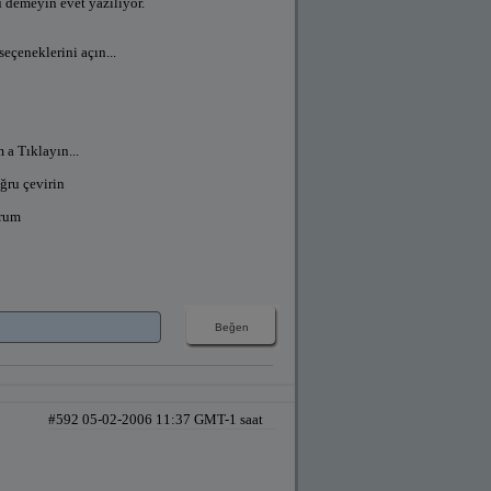
u demeyin evet yazılıyor.
eçeneklerini açın...
 a Tıklayın...
oğru çevirin
orum
#592 05-02-2006 11:37 GMT-1 saat