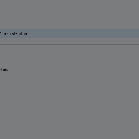
ğenen siz olun
elmiş.