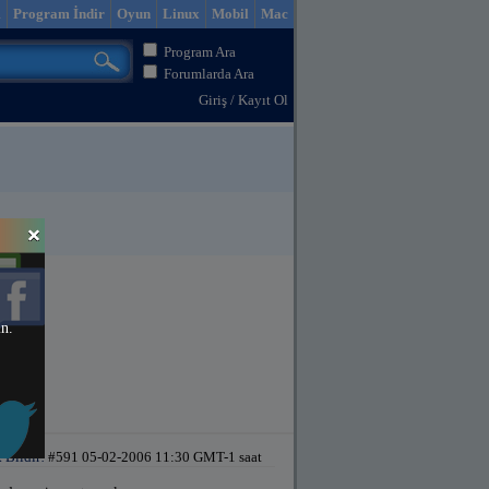
m
Program İndir
Oyun
Linux
Mobil
Mac
Program Ara
Forumlarda Ara
Giriş
/
Kayıt Ol
in.
 Bildir!
#591 05-02-2006 11:30 GMT-1 saat