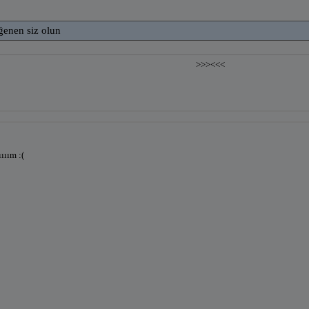
ğenen siz olun
>>>
<<<
ııım :(