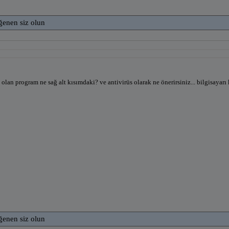
ğenen siz olun
i olan program ne sağ alt kısımdaki? ve antivirüs olarak ne önerirsiniz... bilgisayarı 
ğenen siz olun