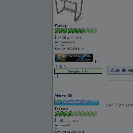
Yarbay
430 ileti
Yer:
Bayrampasa
İş:
school
Kayıt:
04-02-2006 11:44
[+]
[+3]
[+5]
Bunu ilk be
Saygınlık 12
[-]
Merve_86
güzel bişimiş am
Teğmen
222 ileti
Yer:
istanbul
İş:
Kayıt:
01-02-2006 09:48