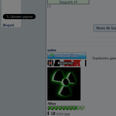
Saygınlık 10
[-]
[Kapat]
Bunu ilk be
sadoo
Teşekkürler, güz
Albay
1533 ileti