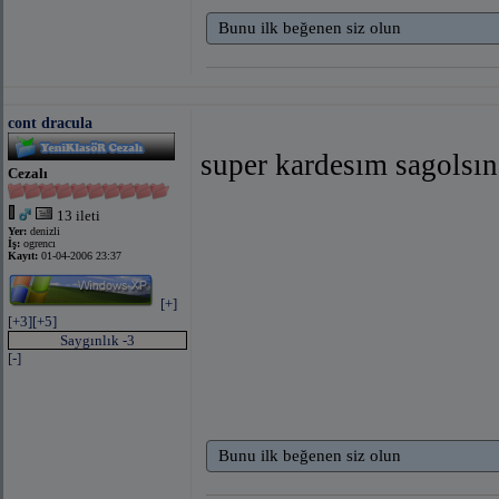
Bunu ilk beğenen siz olun
cont dracula
super kardesım sagolsın
Cezalı
13 ileti
Yer:
denizli
İş:
ogrencı
Kayıt:
01-04-2006 23:37
[+]
[+3]
[+5]
Saygınlık -3
[-]
Bunu ilk beğenen siz olun