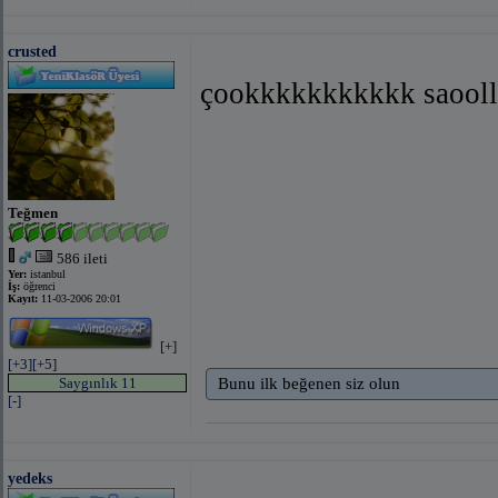
crusted
çookkkkkkkkkkk saoolll
Teğmen
586 ileti
Yer:
istanbul
İş:
öğrenci
Kayıt:
11-03-2006 20:01
[+]
[+3]
[+5]
Saygınlık 11
Bunu ilk beğenen siz olun
[-]
yedeks