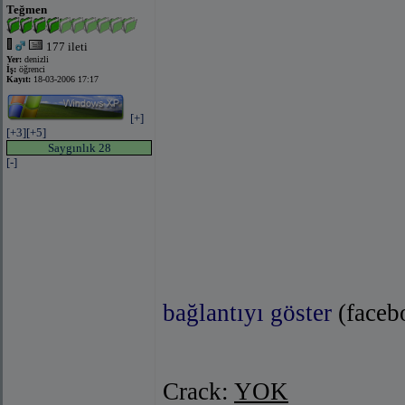
Teğmen
177 ileti
Yer:
denizli
İş:
öğrenci
Kayıt:
18-03-2006 17:17
[+]
[+3]
[+5]
Saygınlık 28
[-]
bağlantıyı göster
(faceb
Crack:
YOK