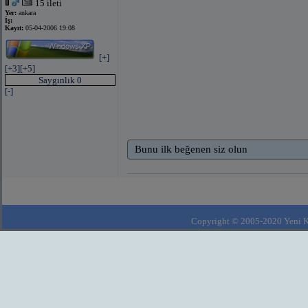
15 ileti
Yer:
ankara
İş:
Kayıt:
05-04-2006 19:08
[+]
[+3]
[+5]
Saygınlık 0
[-]
Bunu ilk beğenen siz olun
Copyright © 2005-2020 Yeni Kla