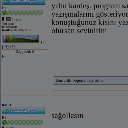
yahu kardeş. program s
Er
yazışmalarını gösteriyo
2 ileti
konuştuğunuz kisini yaz
Yer:
adana
İş:
mühendis
olursan sevinirim
Kayıt:
05-04-2006 19:17
[+]
[+3]
[+5]
Saygınlık 0
[-]
Bunu ilk beğenen siz olun
nadir
sağollasın
Er