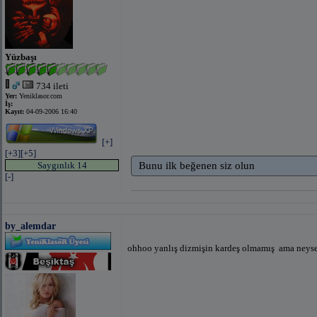
Yüzbaşı
734 ileti
Yer:
Yeniklasor.com
İş:
Kayıt:
04-09-2006 16:40
[+]
[+3]
[+5]
Saygınlık 14
Bunu ilk beğenen siz olun
[-]
by_alemdar
ohhoo yanlış dizmişin kardeş olmamış
ama neyse 