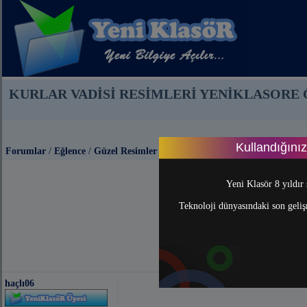
KURLAR VADİSİ RESİMLERİ YENİKLASORE
Kullandığını
Forumlar
/
Eğlence
/
Güzel Resimler
Yeni Klasör 8 yıldır 
Teknoloji dünyasındaki son gelişm
haçlı06