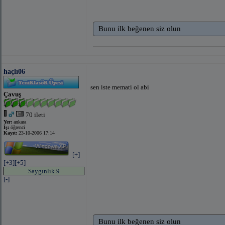
Bunu ilk beğenen siz olun
haçlı06
sen iste memati ol abi
Çavuş
70 ileti
Yer:
ankara
İş:
öğrenci
Kayıt:
23-10-2006 17:14
[+]
[+3]
[+5]
Saygınlık 9
[-]
Bunu ilk beğenen siz olun