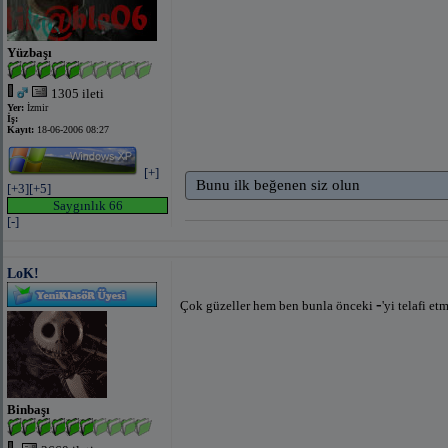
Yüzbaşı
1305 ileti
Yer:
İzmir
İş:
Kayıt:
18-06-2006 08:27
[+]
Bunu ilk beğenen siz olun
[+3]
[+5]
Saygınlık 66
[-]
LoK!
-
Çok güzeller hem ben bunla önceki
'yi telafi e
Binbaşı