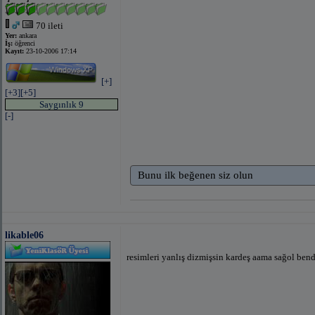
70 ileti
Yer:
ankara
İş:
öğrenci
Kayıt:
23-10-2006 17:14
[+]
[+3]
[+5]
Saygınlık 9
[-]
Bunu ilk beğenen siz olun
likable06
resimleri yanlış dizmişsin kardeş aama sağol be