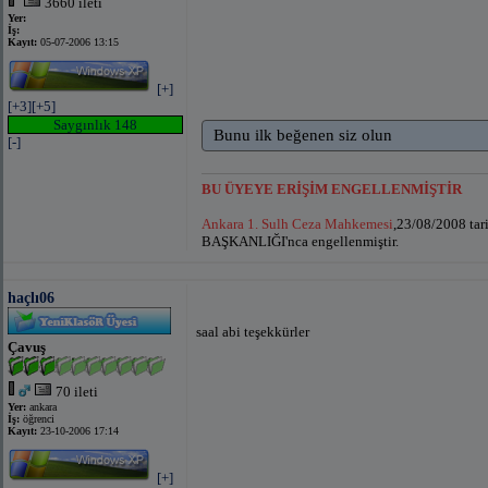
3660 ileti
Yer:
İş:
Kayıt:
05-07-2006 13:15
[+]
[+3]
[+5]
Saygınlık 148
Bunu ilk beğenen siz olun
[-]
BU ÜYEYE ERİŞİM ENGELLENMİŞTİR
Ankara 1. Sulh Ceza Mahkemesi
,23/08/2008 ta
BAŞKANLIĞI'nca engellenmiştir.
haçlı06
saal abi teşekkürler
Çavuş
70 ileti
Yer:
ankara
İş:
öğrenci
Kayıt:
23-10-2006 17:14
[+]