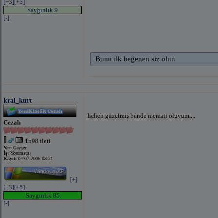
[+3]
[+5]
Saygınlık 9
[-]
Bunu ilk beğenen siz olun
kral_kurt
heheh güzelmiş bende memati oluyum....
Cezalı
1598 ileti
Yer:
Gayseri
İş:
Yorumsus
Kayıt:
04-07-2006 08:21
[+]
[+3]
[+5]
Saygınlık 85
[-]