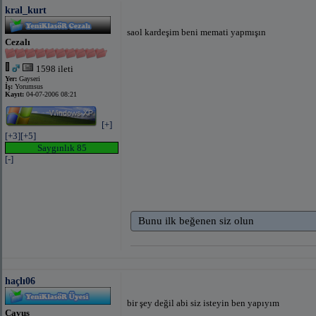
kral_kurt
saol kardeşim beni memati yapmışın
Cezalı
1598 ileti
Yer:
Gayseri
İş:
Yorumsus
Kayıt:
04-07-2006 08:21
[+]
[+3]
[+5]
Saygınlık 85
[-]
Bunu ilk beğenen siz olun
haçlı06
bir şey değil abi siz isteyin ben yapıyım
Çavuş