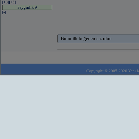
[+3]
[+5]
Saygınlık 9
[-]
Bunu ilk beğenen siz olun
Copyright © 2005-2020 Yeni Kla