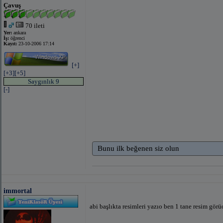
Çavuş
70 ileti
Yer:
ankara
İş:
öğrenci
Kayıt:
23-10-2006 17:14
[+]
[+3]
[+5]
Saygınlık 9
[-]
Bunu ilk beğenen siz olun
immortal
abi başlıkta resimleri yazıo ben 1 tane resim gör