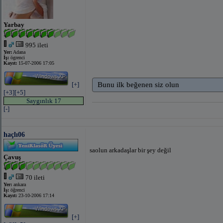
Yarbay
995 ileti
Yer:
Adana
İş:
ögrenci
Kayıt:
15-07-2006 17:05
[+]
Bunu ilk beğenen siz olun
[+3]
[+5]
Saygınlık 17
[-]
haçlı06
saolun arkadaşlar bir şey değil
Çavuş
70 ileti
Yer:
ankara
İş:
öğrenci
Kayıt:
23-10-2006 17:14
[+]