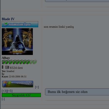
Blade IV
son resmin linki yanlış
Albay
8324 ileti
Yer:
İstanbul
İş:
Kayıt:
22-05-2006 06:51
[+]
[+3]
[+5]
Bunu ilk beğenen siz olun
Saygınlık 432
[-]