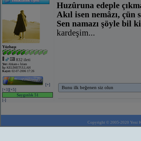
Huzûruna edeple çıkm
Akıl isen nemâzı, çün s
Sen namazı şöyle bil k
kardeşim...
Yüzbaşı
832 ileti
Yer:
Ahkam-ı İslam
İş:
KELİMETULLAH
Kayıt:
02-07-2006 17:26
[+]
Bunu ilk beğenen siz olun
[+3]
[+5]
Saygınlık 51
[-]
Copyright © 2005-2020 Yeni Kla