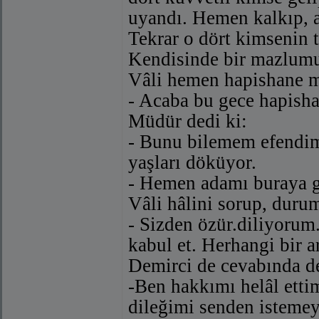
uyandı. Hemen kalkıp, ab
Tekrar o dört kimsenin 
Kendisinde bir mazlumu
Vâli hemen hapishane m
- Acaba bu gece hapish
Müdür dedi ki:
- Bunu bilemem efendim.
yaşları döküyor.
- Hemen adamı buraya get
Vâli hâlini sorup, durum
- Sizden özür.diliyorum
kabul et. Herhangi bir a
Demirci de cevabında de
-Ben hakkımı helâl ettim
dileğimi senden isteme