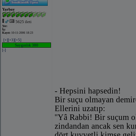
Yarbay
5625 ileti
Yer:
İş:
Kayıt:
10-11-2006 18:23
[+]
[+3]
[+5]
Saygınlık 380
[-]
- Hepsini hapsedin!
Bir suçu olmayan demirc
Ellerini uzatıp:
''Yâ Rabbi! Bir suçum o
zindandan ancak sen kurt
dört kuvvetli kimse geli