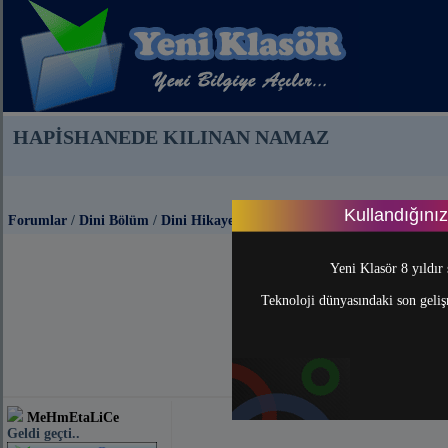
HAPİSHANEDE KILINAN NAMAZ
Kullandığını
Forumlar
/
Dini Bölüm
/
Dini Hikayeler
Yeni Klasör 8 yıldır 
Teknoloji dünyasındaki son gelişm
MeHmEtaLiCe
Geldi geçti..