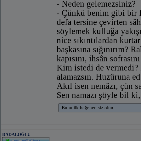
- Neden gelemezsiniz?
- Çünkü benim gibi bir fa
defa tersine çevirten sâ
söylemek kulluğa yakışı
nice sıkıntılardan kurt
başkasına sığınırım? Ra
kapısını, ihsân sofrasın
Kim istedi de vermedi? 
alamazsın. Huzûruna ed
Akıl isen nemâzı, çün sa
Sen namazı şöyle bil ki,
Bunu ilk beğenen siz olun
DADALOĞLU