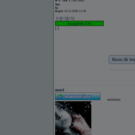
1789 ileti
Yer:
İş:
Kayıt:
10-12-2006 11:40
[+]
[+3]
[+5]
Saygınlık 134
[-]
Bunu ilk be
mavi
saolasın