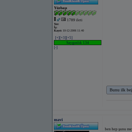
Yüzbaşı
1789 ileti
Yer:
İş:
Kayıt:
10-12-2006 11:40
[+]
[+3]
[+5]
Saygınlık 134
[-]
Bunu ilk be
mavi
ben hep şunu mera