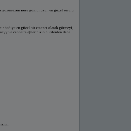
niz gözünüzün nuru gönlünüzün en güzel süruru
ir hediye en güzel bir emanet olarak görmeyi,
ayý ve cennette eþlerinizin hurilerden daha
izin...