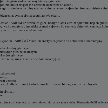
eþinizin gözü sizden baþkasý kimseyi görmesin..
þinizin bütün sevgisi son zerresine kadar size ait olsun..
sevginiz size hem bu dünyada hem ahirette cenneti yaþatsýn.. istemez misiniz eþi
eðlenceniz; eviniz eþiniz çocuklarýnýz olsun..
dostlar RABBÝMÝN sizlere en güzel hediye olarak verdiði eþlerinizi hep en güzel b
i ve bu sevgiyle dünyadaki cenneti yaþayýp bu cennetle ahiretteki cennette koþm
 yine size eþ olarak verilemesini...
anlýyorum RABBÝMÝN hurileri anlatýrken ýsrarla bu kelimeleri kullanmasýný
den baþkasýný görmeyen
aþkasýnýn yüzüne bakmayan
aþkasýný görmeyen
 ins'ten hiç kimse kendilerine dokunmamýþtýr
sizi sevmesi
olmasý
veni vermesi
ü en güzeliyle tutmasý kadar insana huzur veren bir þey var mý þu dünyada..
in eþiniz...
ize
z.. iþte sizin cennetiniz iþte sizin eþinizi ama sadece sizin.. Kimsenin deðil sadece s