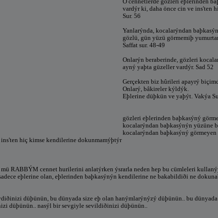
O cennetlerde gözleri eþlerinden b
vardýr ki, daha önce cin ve ins'te
Sur. 56
Yanlarýnda, kocalarýndan baþkasý
gözlü, gün yüzü görmemiþ yumurtan
Saffat sur. 48-49
Onlarýn beraberinde, gözleri koca
ayný yaþta güzeller vardýr. Sad 52
Gerçekten biz hûrileri apayrý biçimd
Onlarý, bâkireler kýldýk.
Eþlerine düþkün ve yaþýt. Vakýa S
gözleri eþlerinden baþkasýný görm
kocalarýndan baþkasýnýn yüzüne 
kocalarýndan baþkasýný görmeyen
 ins'ten hiç kimse kendilerine dokunmamýþtýr
ü RABBÝM cennet hurilerini anlatýrken ýsrarla neden hep bu cümleleri kullanýyor
 sadece eþlerine olan, eþlerinden baþkasýnýn kendilerine ne bakabildiði ne dokuna
diðinizi düþünün, bu dünyada size eþ olan hanýmlarýnýzý düþünün.. bu dünyada s
izi düþünün.. nasýl bir sevgiyle sevildiðinizi düþünün..