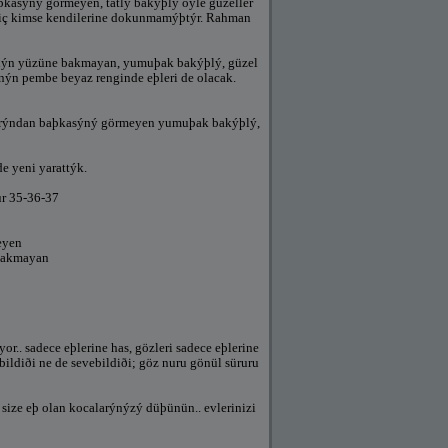
aþkasýný görmeyen, tatlý bakýþlý öyle güzeller
n hiç kimse kendilerine dokunmamýþtýr. Rahman
nýn yüzüne bakmayan, yumuþak bakýþlý, güzel
ýn pembe beyaz renginde eþleri de olacak.
larýndan baþkasýný görmeyen yumuþak bakýþlý,
e yeni yarattýk.
ur 35-36-37
eyen
bakmayan
.. sadece eþlerine has, gözleri sadece eþlerine
bildiði ne de sevebildiði; göz nuru gönül süruru
ize eþ olan kocalarýnýzý düþünün.. evlerinizi