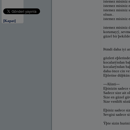
istemez misiniz 
istemez misiniz e
istemez misiniz 
olsun..
istemez misiniz 
[Kapat]
istemez misiniz 
korumayý, sevmey
güzel bir þekilde
Þimdi daha iyi 
gözleri eþlerin
kocalarýndan b
kocalarýndan b
daha önce cin ve
Eþlerine düþkün
---Alinti---
Eþinizin sadece 
Sadece size ait 
Size en güzel gü
Size verdiði söz
Eþiniz sadece siz
Sevgisi sadece s
Ýþte sizin hurini