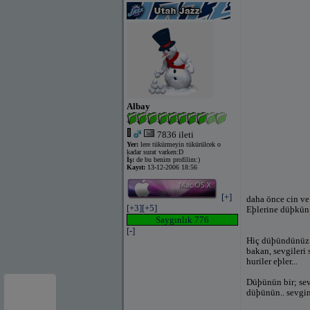
Albay
7836 ileti
Yer:
lere tükürmeyin tükürülcek o
kadar surat varken:D
İş:
de bu benim profilim:)
Kayıt:
13-12-2006 18:56
[+]
daha önce cin ve
[+3]
[+5]
Eþlerine düþkün
Saygınlık 776
[-]
Hiç düþündünüz m
bakan, sevgileri
huriler eþler...
Düþünün bir; sev
düþünün.. sevgin