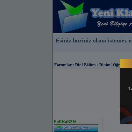
Esiniz huriniz olsun istemez m
Forumlar
/
Dini Bölüm
/
Dinimi Öğreniyo
Te
FuRKaN216