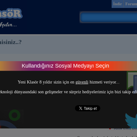
İndir
Foru
isiniz..?
Kullandığınız Sosyal Medyayı Seçin
rum
> 1 <
Yeni Klasör 8 yıldır sizin için en
güvenli
hizmeti veriyor...
knoloji dünyasındaki son gelişmeler ve sürpriz hediyelerimiz için bizi takip ed
Kırık Link Bil