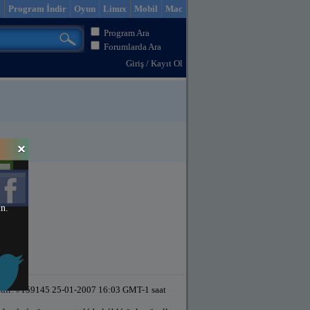
m
Program İndir
Oyun
Linux
Mobil
Mac
Program Ara
Forumlarda Ara
Giriş
/
Kayıt Ol
in.
dir!
#159145 25-01-2007 16:03 GMT-1 saat