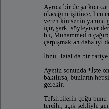
Ayrıca bir de şarkıcı ca
olacağını işitince, hem
veren kimsenin yanına g
içir, şarkı söyleyiver d
bu, Muhammedin çağırd
çarpışmaktan daha iyi d
İbnü Hatal da bir cariye
Ayetin sonunda *İşte onl
bakılırsa, bunların heps
gerekir.
Tefsircilerin çoğu bunu 
tercihi, açık şekliyle g