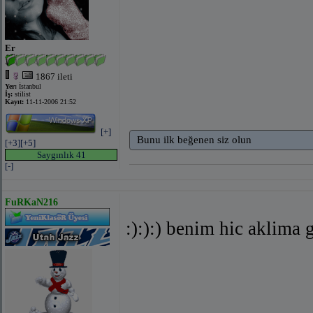
Er
1867 ileti
Yer:
İstanbul
İş:
stilist
Kayıt:
11-11-2006 21:52
[+]
Bunu ilk beğenen siz olun
[+3]
[+5]
Saygınlık 41
[-]
FuRKaN216
:):):) benim hic aklima 