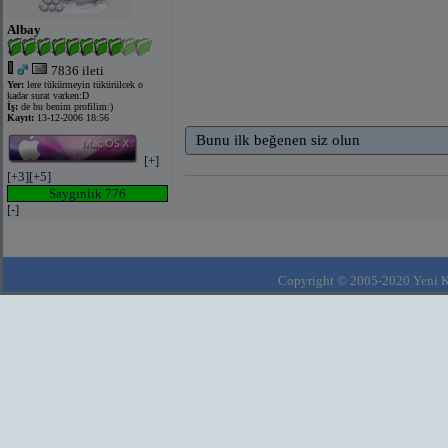
Albay
7836 ileti
Yer:
lere tükürmeyin tükürülcek o
kadar surat varken:D
İş:
de bu benim profilim:)
Kayıt:
13-12-2006 18:56
Bunu ilk beğenen siz olun
[+]
[+3]
[+5]
Saygınlık 776
[-]
Copyright © 2005-2020 Yeni Kla