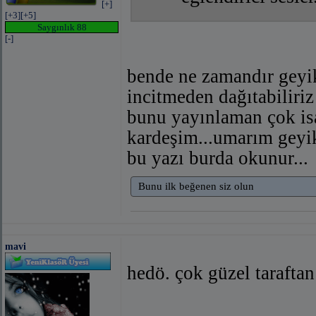
[+]
[+3]
[+5]
Saygınlık 88
[-]
bende ne zamandır geyik 
incitmeden dağıtabilir
bunu yayınlaman çok isa
kardeşim...umarım geyik
bu yazı burda okunur...
Bunu ilk beğenen siz olun
mavi
hedö. çok güzel tarafta