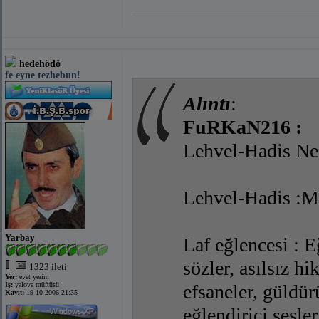
hedehödö
fe eyne tezhebun!
Alıntı
:
FuRKaN216 :
Lehvel-Hadis Ned
Lehvel-Hadis :Mü
Yarbay
Laf eğlencesi : E
sözler, asılsız hi
1323 ileti
Yer:
evet yerim
İş:
yalova müftüsü
efsaneler, güldür
Kayıt:
19-10-2006 21:35
eğlendirici sesler