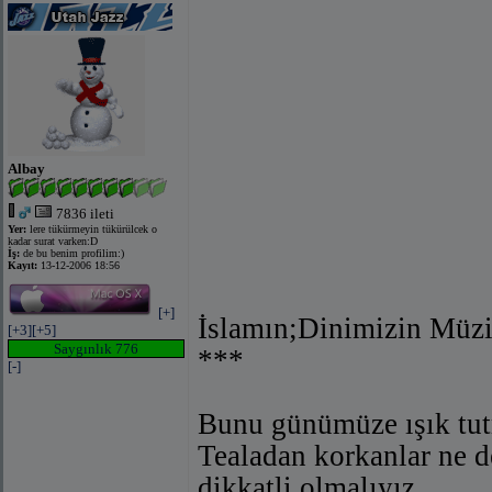
Albay
7836 ileti
Yer:
lere tükürmeyin tükürülcek o
kadar surat varken:D
İş:
de bu benim profilim:)
Kayıt:
13-12-2006 18:56
[+]
İslamın;Dinimizin Müzi
[+3]
[+5]
Saygınlık 776
***
[-]
Bunu günümüze ışık tutm
Tealadan korkanlar ne d
dikkatli olmalıyız.