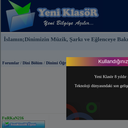
İslamın;Dinimizin Müzik, Şarkı ve Eğlenceye Bakı
Kullandığını
Forumlar
/
Dini Bölüm
/
Dinimi Öğreniyorum
Yeni Klasör 8 yıldır 
Teknoloji dünyasındaki son gelişm
FuRKaN216