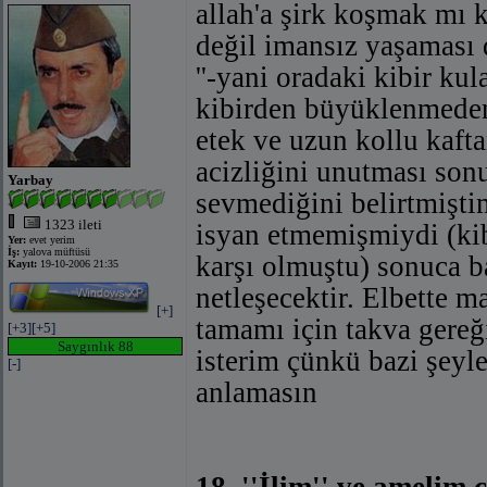
allah'a şirk koşmak mı 
değil imansız yaşaması 
''-yani oradaki kibir kul
kibirden büyüklenmeden
etek ve uzun kollu kaft
acizliğini unutması son
Yarbay
sevmediğini belirtmiştim
1323 ileti
isyan etmemişmiydi (kib
Yer:
evet yerim
İş:
yalova müftüsü
karşı olmuştu) sonuca b
Kayıt:
19-10-2006 21:35
netleşecektir. Elbette 
[+]
tamamı için takva gereğ
[+3]
[+5]
Saygınlık 88
isterim çünkü bazi şeyle
[-]
anlamasın
18. ''İlim'' ve amelim