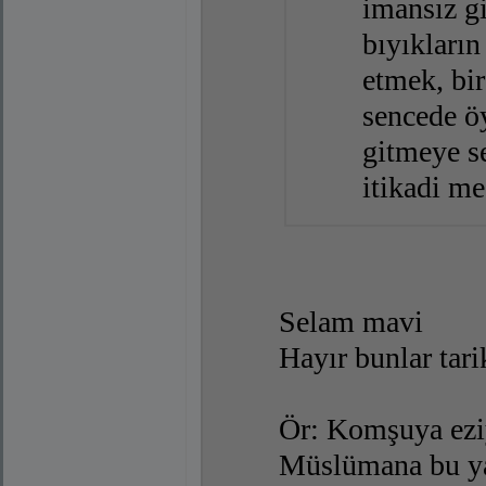
imansız g
bıyıkları
etmek, bir
sencede ö
gitmeye se
itikadi me
Selam mavi
Hayır bunlar tari
Ör: Komşuya eziy
Müslümana bu ya