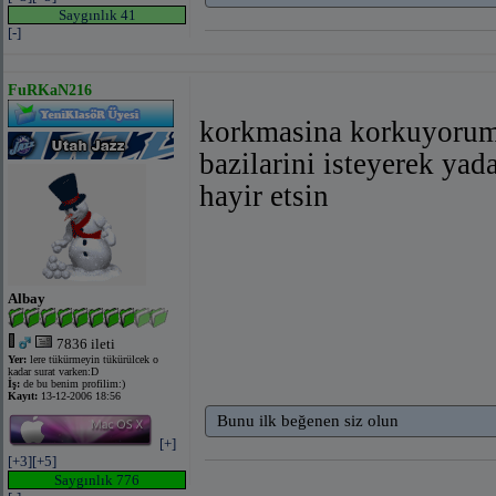
Saygınlık 41
[-]
FuRKaN216
korkmasina korkuyorum
bazilarini isteyerek 
hayir etsin
Albay
7836 ileti
Yer:
lere tükürmeyin tükürülcek o
kadar surat varken:D
İş:
de bu benim profilim:)
Kayıt:
13-12-2006 18:56
Bunu ilk beğenen siz olun
[+]
[+3]
[+5]
Saygınlık 776