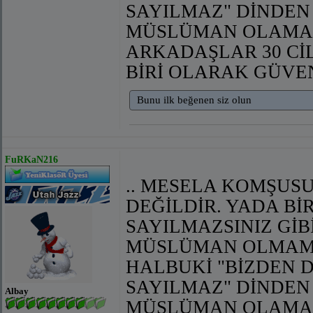
SAYILMAZ" DİNDEN 
MÜSLÜMAN OLAMAZ"
ARKADAŞLAR 30 Cİ
BİRİ OLARAK GÜVE
Bunu ilk beğenen siz olun
FuRKaN216
.. MESELA KOMŞUS
DEĞİLDİR. YADA Bİ
SAYILMAZSINIZ GİB
MÜSLÜMAN OLMAMA
HALBUKİ "BİZDEN D
SAYILMAZ" DİNDEN 
Albay
MÜSLÜMAN OLAMAZ"