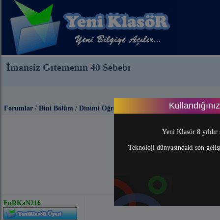
İmansiz Gıtemenın 40 Sebebı
Kullandığını
Forumlar
/
Dini Bölüm
/
Dinimi Öğreniyorum
Yeni Klasör 8 yıldır 
Teknoloji dünyasındaki son gelişm
FuRKaN216