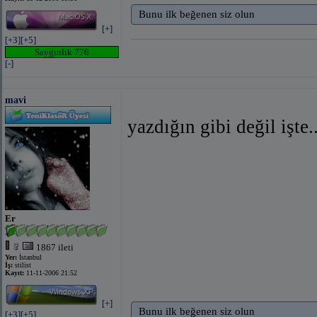
Bunu ilk beğenen siz olun
[+]
[+3]
[+5]
Saygınlık 776
[-]
mavi
yazdığın gibi değil işte.
Er
1867 ileti
Yer:
İstanbul
İş:
stilist
Kayıt:
11-11-2006 21:52
[+]
Bunu ilk beğenen siz olun
[+3]
[+5]