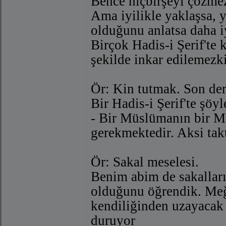
Bence hiçbirşeyi çözme
Ama iyilikle yaklaşsa, y
olduğunu anlatsa daha i
Birçok Hadis-i Şerif'te 
şekilde inkar edilemez
Ör: Kin tutmak. Son der
Bir Hadis-i Şerif'te şöyl
- Bir Müslümanın bir M
gerekmektedir. Aksi takt
Ör: Sakal meselesi.
Benim abim de sakalları
olduğunu öğrendik. Meğ
kendiliğinden uzayacak
duruyor