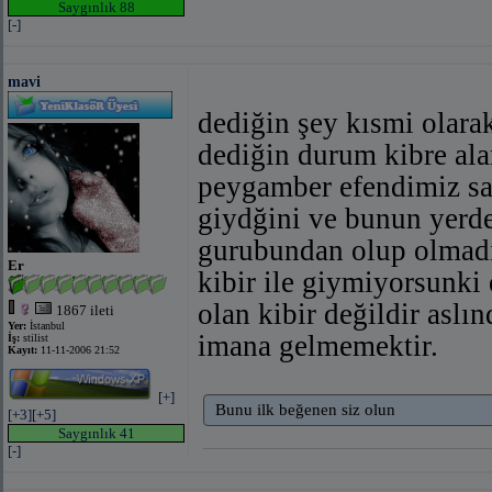
Saygınlık 88
[-]
mavi
dediğin şey kısmi olara
dediğin durum kibre ala
peygamber efendimiz sav
giydğini ve bunun yerd
gurubundan olup olmadığ
Er
kibir ile giymiyorsunki 
olan kibir değildir asl
1867 ileti
Yer:
İstanbul
imana gelmemektir.
İş:
stilist
Kayıt:
11-11-2006 21:52
[+]
Bunu ilk beğenen siz olun
[+3]
[+5]
Saygınlık 41
[-]