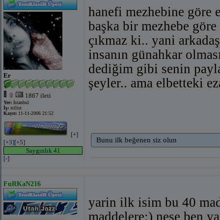
hanefi mezhebine göre e
başka bir mezhebe göre 
çıkmaz ki.. yani arkada
insanın günahkar olması
dediğim gibi senin payla
Er
şeyler.. ama elbetteki e
1867 ileti
Yer:
İstanbul
İş:
stilist
Kayıt:
11-11-2006 21:52
[+]
Bunu ilk beğenen siz olun
[+3]
[+5]
Saygınlık 41
[-]
FuRKaN216
yarin ilk isim bu 40 ma
maddelere:) nese ben yat