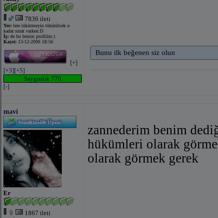
7836 ileti
Yer:
lere tükürmeyin tükürülcek o
kadar surat varken:D
İş:
de bu benim profilim:)
Kayıt:
13-12-2006 18:56
Bunu ilk beğenen siz olun
[+]
[+3]
[+5]
Saygınlık 776
[-]
mavi
zannederim benim dediği
hükümleri olarak görmek
olarak görmek gerek
Er
1867 ileti