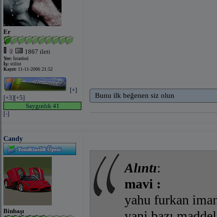
Er
1867 ileti
Yer:
İstanbul
İş:
stilist
Kayıt:
11-11-2006 21:52
[+]
Bunu ilk beğenen siz olun
[+3]
[+5]
Saygınlık 41
[-]
Candy
Alıntı
:
mavi :
yahu furkan iman
Binbaşı
yani bazı maddel