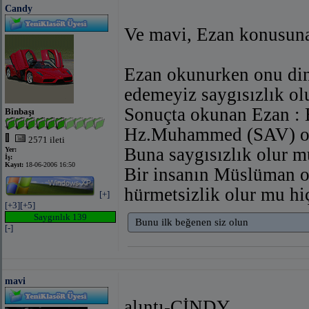
Candy
Ve mavi, Ezan konusuna
Ezan okunurken onu din
edemeyiz saygısızlık ol
Sonuçta okunan Ezan : B
Binbaşı
Hz.Muhammed (SAV) onun
2571 ileti
Buna saygısızlık olur 
Yer:
İş:
Kayıt:
18-06-2006 16:50
Bir insanın Müslüman o
hürmetsizlik olur mu hi
[+]
[+3]
[+5]
Saygınlık 139
Bunu ilk beğenen siz olun
[-]
mavi
alıntı-CİNDY