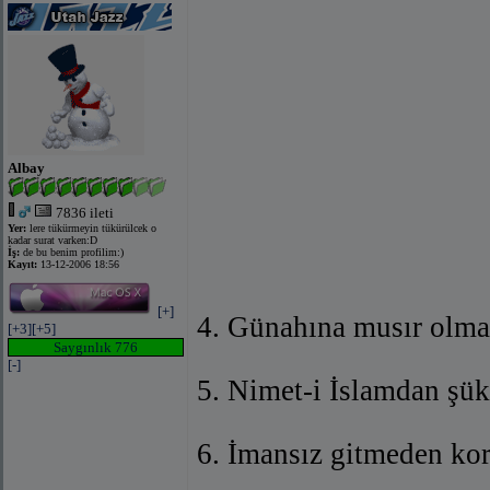
Albay
7836 ileti
Yer:
lere tükürmeyin tükürülcek o
kadar surat varken:D
İş:
de bu benim profilim:)
Kayıt:
13-12-2006 18:56
[+]
4. Günahına musır olma
[+3]
[+5]
Saygınlık 776
[-]
5. Nimet-i İslamdan şü
6. İmansız gitmeden k