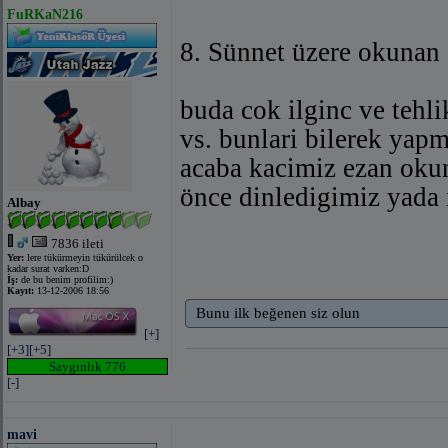
FuRKaN216
8. Sünnet üzere okuna
buda cok ilginc ve teh
vs. bunlari bilerek yap
acaba kacimiz ezan oku
önce dinledigimiz yada 
Albay
7836 ileti
Yer:
lere tükürmeyin tükürülcek o
kadar surat varken:D
İş:
de bu benim profilim:)
Kayıt:
13-12-2006 18:56
Bunu ilk beğenen siz olun
[+]
[+3]
[+5]
Saygınlık 776
[-]
mavi