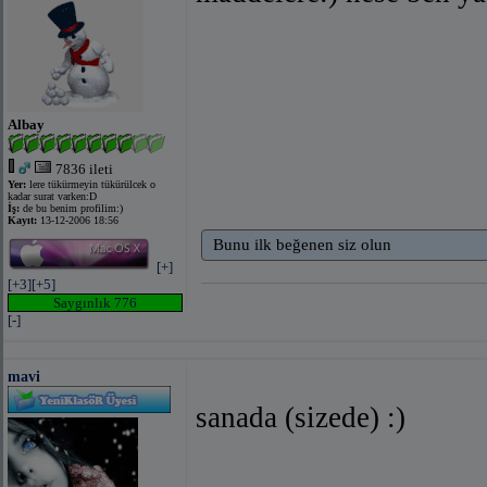
Albay
7836 ileti
Yer:
lere tükürmeyin tükürülcek o
kadar surat varken:D
İş:
de bu benim profilim:)
Kayıt:
13-12-2006 18:56
Bunu ilk beğenen siz olun
[+]
[+3]
[+5]
Saygınlık 776
[-]
mavi
sanada (sizede) :)