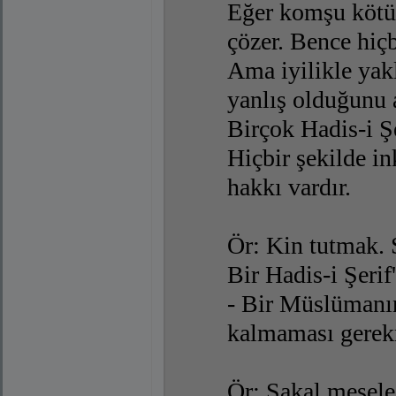
Eğer komşu kötüy
çözer. Bence hiç
Ama iyilikle yakl
yanlış olduğunu 
Birçok Hadis-i Şe
Hiçbir şekilde 
hakkı vardır.
Ör: Kin tutmak. 
Bir Hadis-i Şerif
- Bir Müslümanı
kalmaması gerekm
Ör: Sakal mesele