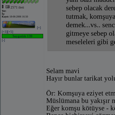
sebep olacak dere
2571 ileti
Yer:
İş:
tutmak, komşuya 
Kayıt:
18-06-2006 16:50
demek...vs.. sen
[+]
gitmeye sebep ola
[+3]
[+5]
Saygınlık 139
meseleleri gibi g
[-]
Selam mavi
Hayır bunlar tarikat yol
Ör: Komşuya eziyet etme
Müslümana bu yakışır m
Eğer komşu kötüyse - kö