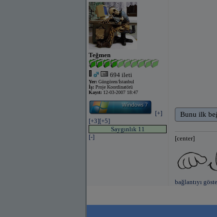
Teğmen
694 ileti
Yer:
Güngören/İstanbul
İş:
Proje Koordinatörü
Kayıt:
12-03-2007 18:47
[+]
Bunu ilk be
[+3]
[+5]
Saygınlık 11
[-]
[center]
bağlantıyı göste