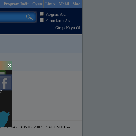
m
Program İndir
Oyun
Linux
Mobil
Mac
Program Ara
Forumlarda Ara
Giriş
/
Kayıt Ol
in.
dir!
#164708 05-02-2007 17:41 GMT-1 saat