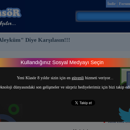
İndir
Foru
 Aleyküm" Diye Karşılasın!!!
Kullandığınız Sosyal Medyayı Seçin
> 1 <
Yeni Klasör 8 yıldır sizin için en
güvenli
hizmeti veriyor...
knoloji dünyasındaki son gelişmeler ve sürpriz hediyelerimiz için bizi takip ed
Kırık Link Bil