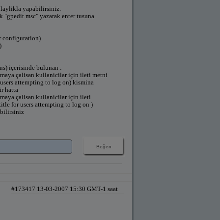
aylikla yapabilirsiniz.
ek "gpedit.msc" yazarak enter tusuna
 configuration)
)
ns) içerisinde bulunan :
aya çalisan kullanicilar için ileti metni
 users attempting to log on) kismina
r hatta
ya çalisan kullanicilar için ileti
itle for users attempting to log on )
bilirsiniz
#173417 13-03-2007 15:30 GMT-1 saat