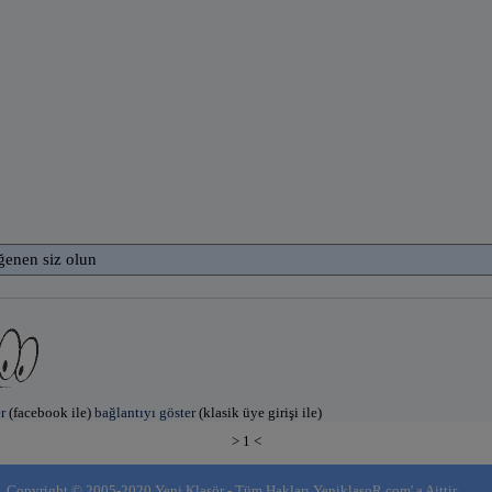
ğenen siz olun
r
(facebook ile)
bağlantıyı göster
(klasik üye girişi ile)
> 1 <
Copyright © 2005-2020 Yeni Klasör - Tüm Hakları YeniklasoR.com' a Aittir.