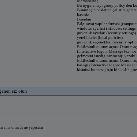
Merhabalar ;
Bu uygulamayi group policy den kol
Bunun için baslattan çalistira geler
basiniz.
Buradan
Bilgisayar yapilandirmasi (computer
windows ayarlari (windows settings 
güvenlik ayarlari (security settings)
yerel ilkeler (local policies)
güvenlik seçenekleri (security optio
Etkilesimli oturum açma: Oturum açm
(Interactive logon: Message text for
gelmesini istediginiz mesaji yazabili
Etkilesimli oturum açma: Oturum açma
basligi (Interactive logon: Message t
kismina bu mesaj için bir baslik gire
ğenen siz olun
ım ama olmadı ne yapıcam