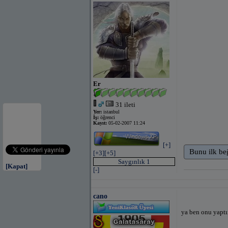
Er
31 ileti
Yer:
istanbul
İş:
öğrenci
Kayıt:
05-02-2007 11:24
[+]
Bunu ilk be
[+3]
[+5]
Saygınlık 1
[Kapat]
[-]
cano
ya ben onu yapt