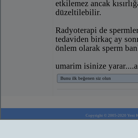
etkilemez ancak kısırlığ
düzeltilebilir.
Radyoterapi de spermleri
tedaviden birkaç ay son
önlem olarak sperm bank
umarim isinize yarar...
Bunu ilk beğenen siz olun
Copyright © 2005-2020 Yeni Kla