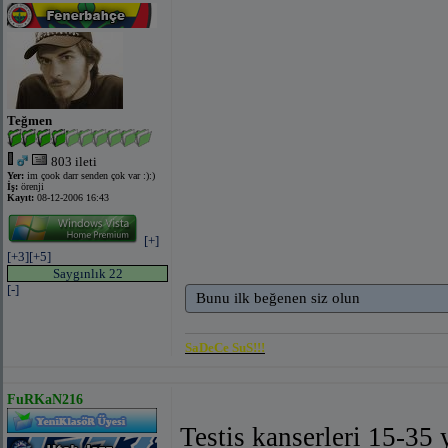
Teğmen
803 ileti
Yer:
im çook darr senden çok var :):)
İş:
örenji
Kayıt:
08-12-2006 16:43
[+]
[+3]
[+5]
Saygınlık 22
[-]
Bunu ilk beğenen siz olun
SaDeCe SuS!!!
FuRKaN216
Testis kanserleri 15-35 