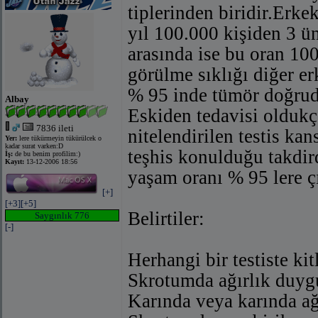
tiplerinden biridir.Erke
yıl 100.000 kişiden 3 ün
arasında ise bu oran 100
görülme sıklığı diğer er
% 95 inde tümör doğrud
Albay
Eskiden tedavisi oldukça
7836 ileti
nitelendirilen testis k
Yer:
lere tükürmeyin tükürülcek o
kadar surat varken:D
teşhis konulduğu takdir
İş:
de bu benim profilim:)
Kayıt:
13-12-2006 18:56
yaşam oranı % 95 lere ç
[+]
[+3]
[+5]
Belirtiler:
Saygınlık 776
[-]
Herhangi bir testiste k
Skrotumda ağırlık duyg
Karında veya karında ağ