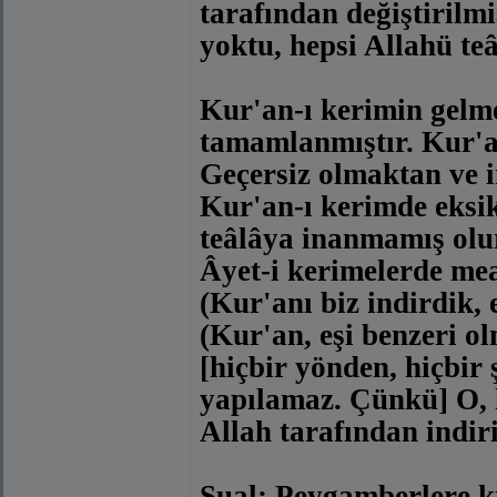
tarafından değiştirilmi
yoktu, hepsi Allahü teâ
Kur'an-ı kerimin gelme
tamamlanmıştır. Kur'an
Geçersiz olmaktan ve 
Kur'an-ı kerimde eksik
teâlâya inanmamış olu
Âyet-i kerimelerde me
(Kur'anı biz indirdik, 
(Kur'an, eşi benzeri o
[hiçbir yönden, hiçbir 
yapılamaz. Çünkü] O, 
Allah tarafından indiri
Sual: Peygamberlere ki