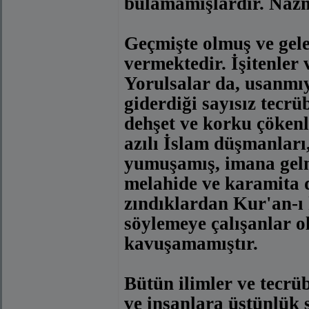
bulamamışlardır. Nazmı
Geçmişte olmuş ve gelec
vermektedir. İşitenler
Yorulsalar da, usanmıy
giderdiği sayısız tecrüb
dehşet ve korku çökenl
azılı İslam düşmanları
yumuşamış, imana gelm
melahide ve karamita 
zındıklardan Kur'an-ı
söylemeye çalışanlar o
kavuşamamıştır.
Bütün ilimler ve tecrü
ve insanlara üstünlük 