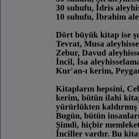
30 suhufu, İdris aleyh
10 suhufu, İbrahim al
Dört büyük kitap ise ş
Tevrat, Musa aleyhiss
Zebur, Davud aleyhiss
İncil, İsa aleyhisselam
Kur'an-ı kerim, Peyg
Kitapların hepsini, Ceb
kerim, bütün ilahi kit
yürürlükten kaldırmış 
Bugün, bütün insanları
Şimdi, hiçbir memleket
İnciller vardır. Bu kit