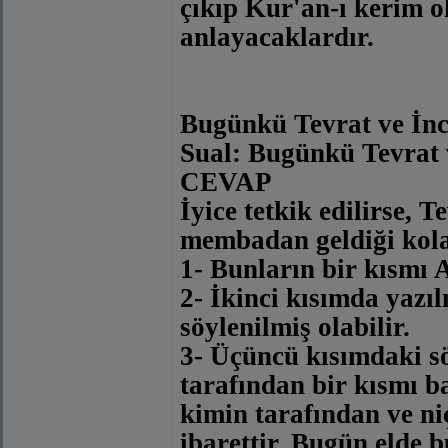
çıkıp Kur'an-ı kerim o
anlayacaklardır.
Bugünkü Tevrat ve İnc
Sual: Bugünkü Tevrat v
CEVAP
İyice tetkik edilirse, 
membadan geldiği kola
1- Bunların bir kısmı A
2- İkinci kısımda yazı
söylenilmiş olabilir.
3- Üçüncü kısımdaki sö
tarafından bir kısmı ba
kimin tarafından ve ni
ibarettir. Bugün elde