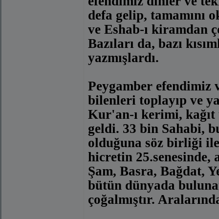
efendimiz dinler ve tekr
defa gelip, tamamını 
ve Eshab-ı kiramdan ç
Bazıları da, bazı kısım
yazmışlardı.
Peygamber efendimiz ve
bilenleri toplayıp ve ya
Kur'an-ı kerimi, kağıt
geldi. 33 bin Sahabi, 
olduğuna söz birliği i
hicretin 25.senesinde,
Şam, Basra, Bağdat, Y
bütün dünyada bulunan
çoğalmıştır. Aralarında