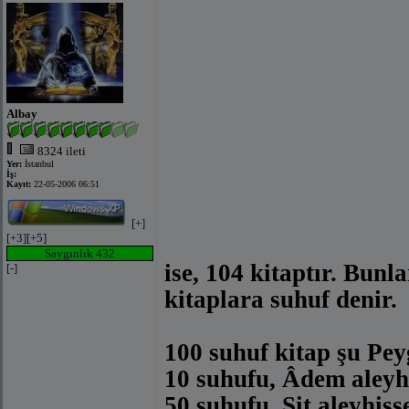
Albay
8324 ileti
Yer:
İstanbul
İş:
Kayıt:
22-05-2006 06:51
[+]
[+3]
[+5]
Saygınlık 432
ise, 104 kitaptır. Bun
[-]
kitaplara suhuf denir.
100 suhuf kitap şu Pey
10 suhufu, Âdem aleyh
50 suhufu, Şit aleyhis