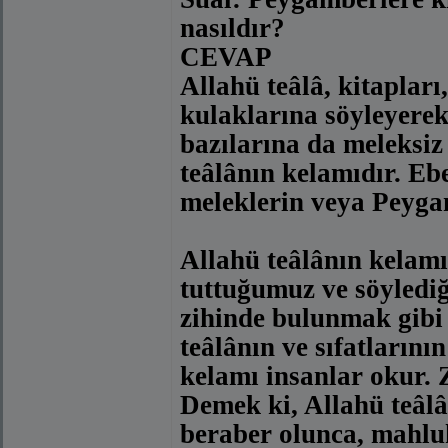
nasıldır?
CEVAP
Allahü teâlâ, kitaplar
kulaklarına söyleyerek,
bazılarına da meleksiz 
teâlânın kelamıdır. Ebe
meleklerin veya Peygam
Allahü teâlânın kelamı
tuttuğumuz ve söylediğ
zihinde bulunmak gibi d
teâlânın ve sıfatların
kelamı insanlar okur. Z
Demek ki, Allahü teâlân
beraber olunca, mahluk