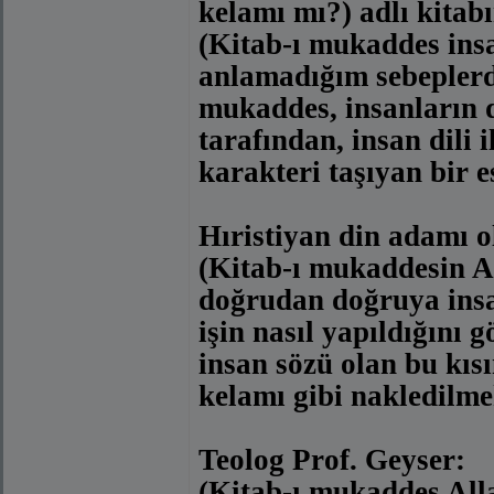
kelamı mı?) adlı kitab
(Kitab-ı mukaddes insa
anlamadığım sebeplerd
mukaddes, insanların d
tarafından, insan dili 
karakteri taşıyan bir es
Hıristiyan din adamı o
(Kitab-ı mukaddesin Ah
doğrudan doğruya insan
işin nasıl yapıldığını g
insan sözü olan bu kısı
kelamı gibi nakledilme
Teolog Prof. Geyser:
(Kitab-ı mukaddes All