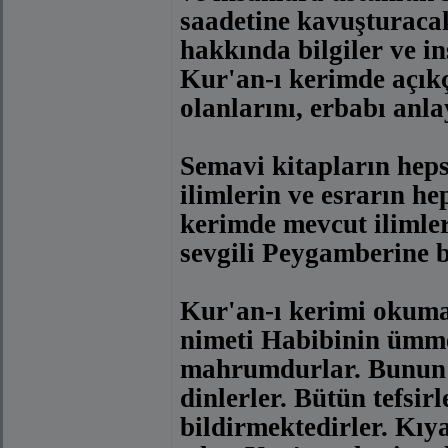
saadetine kavuşturacak 
hakkında bilgiler ve in
Kur'an-ı kerimde açıkç
olanlarını, erbabı anl
Semavi kitapların heps
ilimlerin ve esrarın he
kerimde mevcut ilimler
sevgili Peygamberine b
Kur'an-ı kerimi okumak
nimeti Habibinin ümmet
mahrumdurlar. Bunun i
dinlerler. Bütün tefsir
bildirmektedirler. Kı