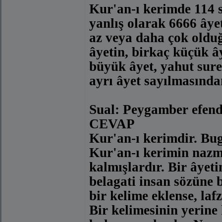
Kur'an-ı kerimde 114 s
yanlış olarak 6666 âye
az veya daha çok olduğu
âyetin, birkaç küçük â
büyük âyet, yahut sure
ayrı âyet sayılmasından
Sual: Peygamber efend
CEVAP
Kur'an-ı kerimdir. Bug
Kur'an-ı kerimin nazm
kalmışlardır. Bir âyeti
belagati insan sözüne b
bir kelime eklense, la
Bir kelimesinin yerine