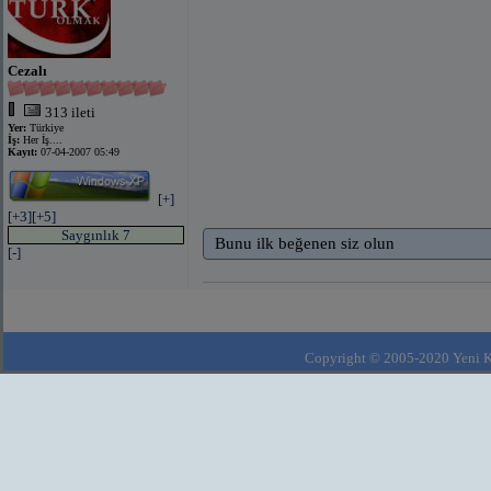
Cezalı
313 ileti
Yer:
Türkiye
İş:
Her İş....
Kayıt:
07-04-2007 05:49
[+]
[+3]
[+5]
Saygınlık 7
Bunu ilk beğenen siz olun
[-]
Copyright © 2005-2020 Yeni Kla