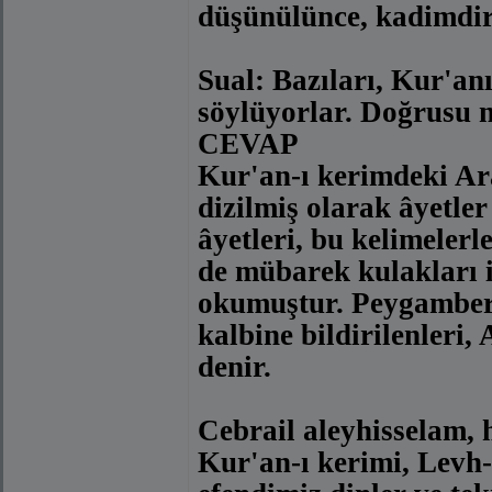
düşünülünce, kadimdir
Sual: Bazıları, Kur'an
söylüyorlar. Doğrusu n
CEVAP
Kur'an-ı kerimdeki Ara
dizilmiş olarak âyetler
âyetleri, bu kelimeler
de mübarek kulakları i
okumuştur. Peygamber 
kalbine bildirilenleri,
denir.
Cebrail aleyhisselam, h
Kur'an-ı kerimi, Levh