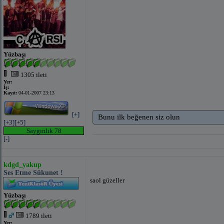
Yüzbaşı
1305 ileti
Yer:
İş:
Kayıt:
04-01-2007 23:13
[+]
Bunu ilk beğenen siz olun
[+3]
[+5]
Saygınlık 78
[-]
kdgd_yakup
Ses Etme Sükunet !
saol güzeller
Yüzbaşı
1789 ileti
Yer: