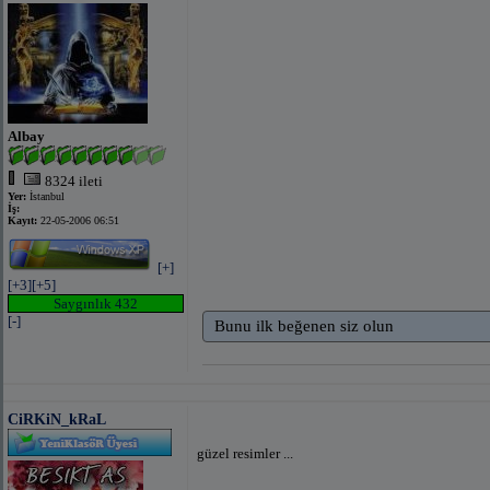
Albay
8324 ileti
Yer:
İstanbul
İş:
Kayıt:
22-05-2006 06:51
[+]
[+3]
[+5]
Saygınlık 432
[-]
Bunu ilk beğenen siz olun
CiRKiN_kRaL
güzel resimler ...