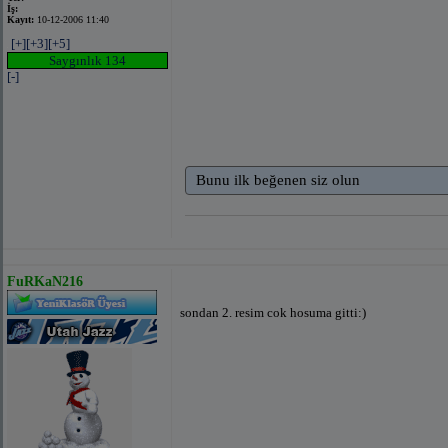
İş:
Kayıt:
10-12-2006 11:40
[+]
[+3]
[+5]
Saygınlık 134
[-]
Bunu ilk beğenen siz olun
FuRKaN216
sondan 2. resim cok hosuma gitti:)