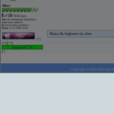
Albay
7836 ileti
Yer:
lere tükürmeyin tükürülcek o
kadar surat varken:D
İş:
de bu benim profilim:)
Kayıt:
13-12-2006 18:56
Bunu ilk beğenen siz olun
[+]
[+3]
[+5]
Saygınlık 776
[-]
Copyright © 2005-2020 Yeni Kla