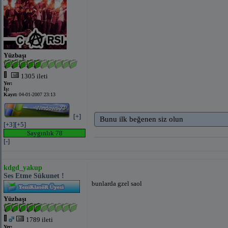
Yüzbaşı
1305 ileti
Yer:
İş:
Kayıt:
04-01-2007 23:13
[+]
Bunu ilk beğenen siz olun
[+3]
[+5]
Saygınlık 78
[-]
kdgd_yakup
Ses Etme Sükunet !
bunlarda gzel saol
Yüzbaşı
1789 ileti
Yer: