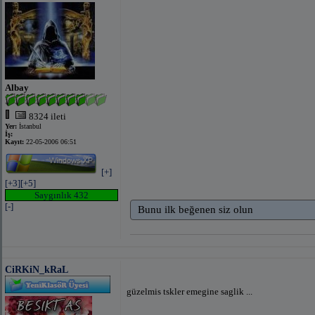
Albay
8324 ileti
Yer:
İstanbul
İş:
Kayıt:
22-05-2006 06:51
[+]
[+3]
[+5]
Saygınlık 432
[-]
Bunu ilk beğenen siz olun
CiRKiN_kRaL
güzelmis tskler emegine saglik ...