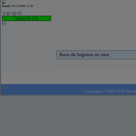
İş:
Kayıt:
10-12-2006 11:40
[+]
[+3]
[+5]
Saygınlık 134
[-]
Bunu ilk beğenen siz olun
Copyright © 2005-2020 Yeni Kla