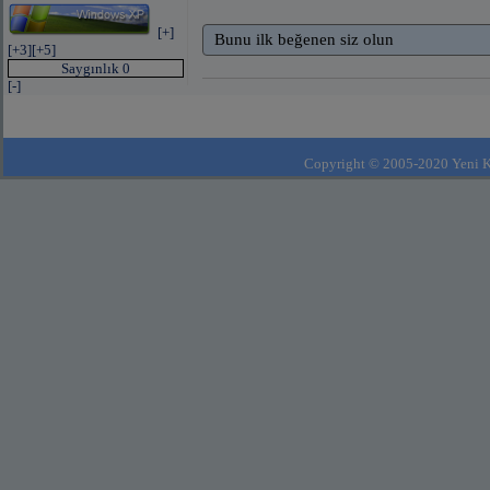
[+]
Bunu ilk beğenen siz olun
[+3]
[+5]
Saygınlık 0
[-]
Copyright © 2005-2020 Yeni Kla