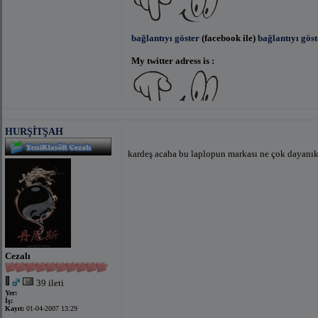
bağlantıyı göster
(facebook ile)
bağlantıyı gös
My twitter adress is :
bağlantıyı göster
(facebook ile)
bağlantıyı gös
HURŞİTŞAH
kardeş acaba bu laplopun markası ne çok dayanık
Cezalı
39 ileti
Yer:
İş:
Kayıt:
01-04-2007 13:29