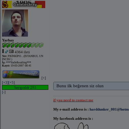
Yarbay
4364 ileti
Yer:
PRİNKİPO...(İSTANBUL UN
İNCİSİ )
İş:
***Yacht&sailing***
Kayıt:
19-03-2007 08:41
[+]
[+3]
[+5]
Bunu ilk beğenen siz olun
Saygınlık 293
[-]
if you need to contact me
My e-mail address is :
harddunker_001@hotma
My facebook address is :