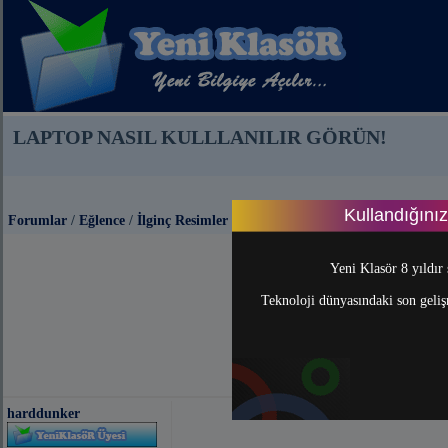
LAPTOP NASIL KULLLANILIR GÖRÜN!
Kullandığını
Forumlar
/
Eğlence
/
İlginç Resimler
Yeni Klasör 8 yıldır 
Teknoloji dünyasındaki son gelişm
harddunker