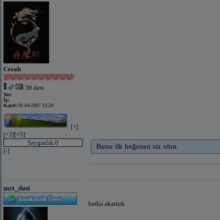
Cezalı
39 ileti
Yer:
İş:
Kayıt:
01-04-2007 13:29
[+]
[+3]
[+5]
Saygınlık 0
Bunu ilk beğenen siz olun
[-]
mrt_dosi
bedia akatürk