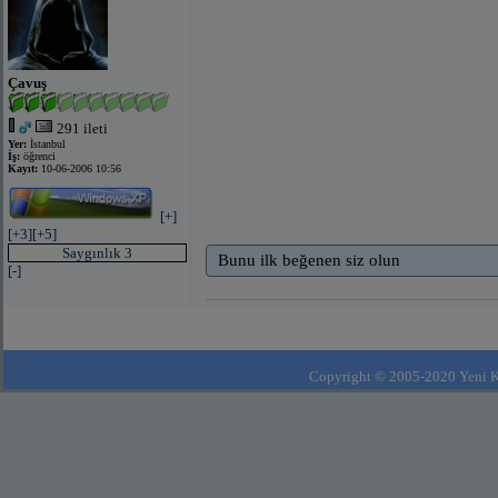
Çavuş
291 ileti
Yer:
İstanbul
İş:
öğrenci
Kayıt:
10-06-2006 10:56
[+]
[+3]
[+5]
Saygınlık 3
Bunu ilk beğenen siz olun
[-]
Copyright © 2005-2020 Yeni Kla