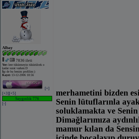
Albay
7836 ileti
Yer:
lere tükürmeyin tükürülcek o
kadar surat varken:D
İş:
de bu benim profilim:)
Kayıt:
13-12-2006 18:56
[+]
merhametini bizden esi
[+3]
[+5]
Saygınlık 776
Senin lütuflarınla aya
[-]
soluklamakta ve Senin
Dimağlarımıza aydınlık
mamur kılan da Sensin
içinde bocalayıp duruy