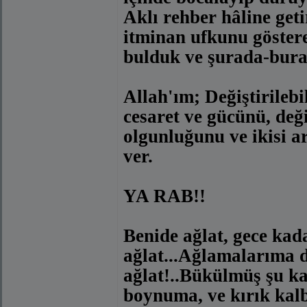
Aklı rehber hâline geti
itminan ufkunu göstere
bulduk ve şurada-bura
Allah'ım; Değiştirilebi
cesaret ve gücünü, değ
olgunluğunu ve ikisi a
ver.
YA RAB!!
Benide ağlat, gece kad
ağlat...Ağlamalarıma d
ağlat!..Bükülmüş şu k
boynuma, ve kırık kalb