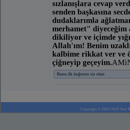
sızlanışlara cevap ver
senden başkasına secd
dudaklarımla ağlatma
merhamet" diyeceğim a
dikiliyor ve içimde yı
Allah'ım! Benim uzaklı
kalbime rikkat ver ve 
çiğneyip geçeyim.
AMi
Bunu ilk beğenen siz olun
Copyright © 2005-2020 Yeni Kla