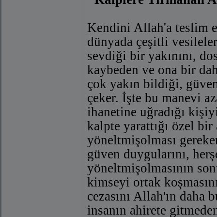
Kendini Allah'a teslim
dünyada çeşitli vesilele
sevdiği bir yakınını, do
kaybeden ve ona bir da
çok yakın bildiği, güven
çeker. İşte bu manevi az
ihanetine uğradığı kişiyi
kalpte yarattığı özel bir
yöneltmişolması gereken 
güven duygularını, herş
yöneltmişolmasının sonu
kimseyi ortak koşmasının
cezasını Allah'ın daha 
insanın ahirete gitmede