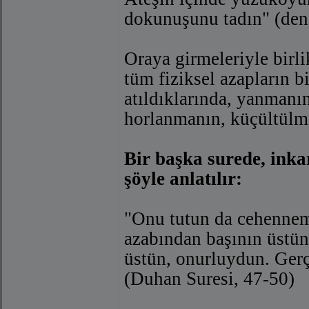
dokunuşunu tadın" (den
Oraya girmeleriyle birli
tüm fiziksel azapların b
atıldıklarında, yanmanın
horlanmanın, küçültülme
Bir başka surede, inkar
şöyle anlatılır:
"Onu tutun da cehennem
azabından başının üstün
üstün, onurluydun. Gerç
(Duhan Suresi, 47-50)