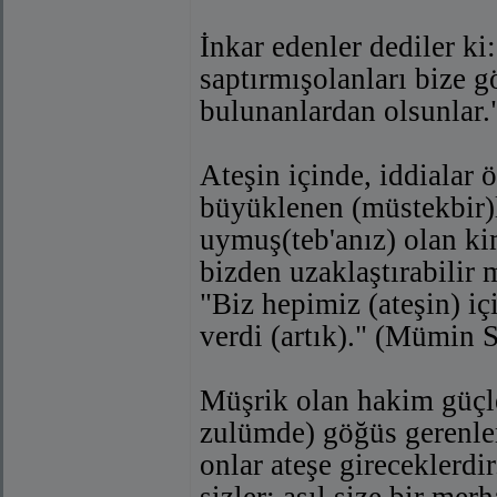
İnkar edenler dediler ki
saptırmışolanları bize g
bulunanlardan olsunlar."
Ateşin içinde, iddialar ö
büyüklenen (müstekbir)le
uymuş(teb'anız) olan kim
bizden uzaklaştırabilir 
"Biz hepimiz (ateşin) i
verdi (artık)." (Mümin S
Müşrik olan hakim güçler
zulümde) göğüs gerenler
onlar ateşe gireceklerdir
sizler; asıl size bir me