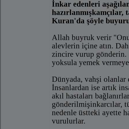
İnkar edenleri aşağıla
hazırlanmışkamçılar, ta
Kuran'da şöyle buyuru
Allah buyruk verir "Onu
alevlerin içine atın. Da
zincire vurup gönderin.
yoksula yemek vermeye 
Dünyada, vahşi olanlar d
İnsanlardan ise artık in
akıl hastaları bağlanırl
gönderilmişinkarcılar, tü
nedenle üstteki ayette h
vurulurlar.