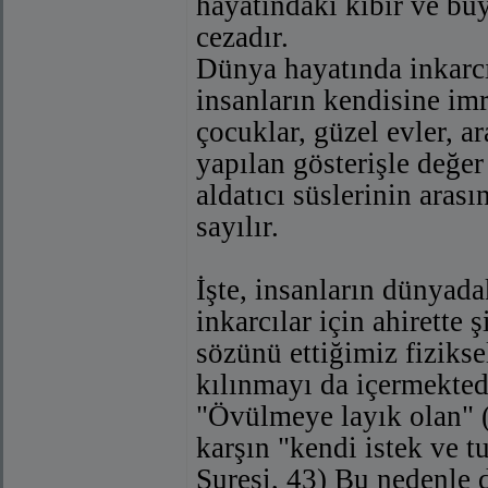
hayatındaki kibir ve büy
cezadır.
Dünya hayatında inkarcı
insanların kendisine imre
çocuklar, güzel evler, a
yapılan gösterişle değe
aldatıcı süslerinin aras
sayılır.
İşte, insanların dünyad
inkarcılar için ahirette
sözünü ettiğimiz fizikse
kılınmayı da içermekted
"Övülmeye layık olan" (
karşın "kendi istek ve t
Suresi, 43) Bu nedenle 