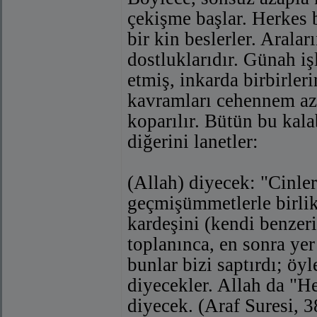
çekişme başlar. Herkes b
bir kin beslerler. Arala
dostluklarıdır. Günah iş
etmiş, inkarda birbirler
kavramları cehennem azab
koparılır. Bütün bu kala
diğerini lanetler:
(Allah) diyecek: "Cinle
geçmişümmetlerle birlik
kardeşini (kendi benzeri
toplanınca, en sonra yer
bunlar bizi saptırdı; öyl
diyecekler. Allah da "He
diyecek. (Araf Suresi, 3