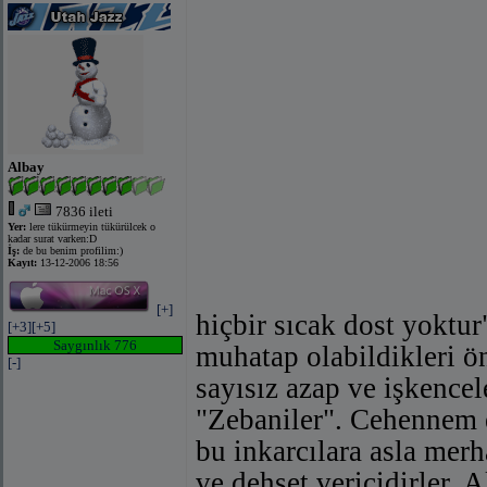
Albay
7836 ileti
Yer:
lere tükürmeyin tükürülcek o
kadar surat varken:D
İş:
de bu benim profilim:)
Kayıt:
13-12-2006 18:56
[+]
hiçbir sıcak dost yoktur
[+3]
[+5]
Saygınlık 776
muhatap olabildikleri ö
[-]
sayısız azap ve işkence
"Zebaniler". Cehennem e
bu inkarcılara asla merh
ve dehşet vericidirler. 