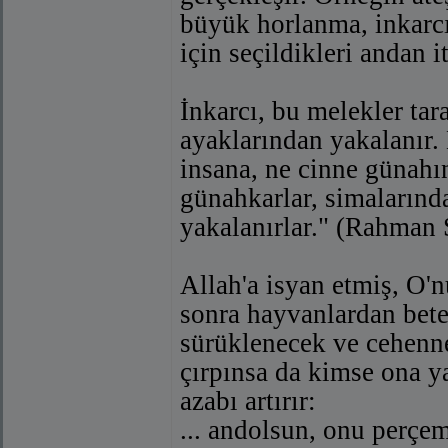
büyük horlanma, inkarcı
için seçildikleri andan i
İnkarcı, bu melekler tar
ayaklarından yakalanır. 
insana, ne cinne günahı
günahkarlar, simalarında
yakalanırlar." (Rahman 
Allah'a isyan etmiş, O'
sonra hayvanlardan bete
sürüklenecek ve cehenne
çırpınsa da kimse ona y
azabı artırır:
... andolsun, onu perçe