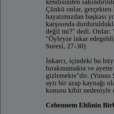
kendisinden sakındırıldı
Çünkü onlar, gerçekten k
hayatımızdan başkası yok
karşısında durduruldukl
değil mi?" dedi. Onlar: 
"Öyleyse inkar edegeldi
Suresi, 27-30)
İnkarcı, içindeki bu bü
bırakmamakta ve ayette 
gizlemekte"dir. (Yunus S
ayrı bir azap kaynağı o
konusu kibir nedeniyle on
Cehennem Ehlinin Birb