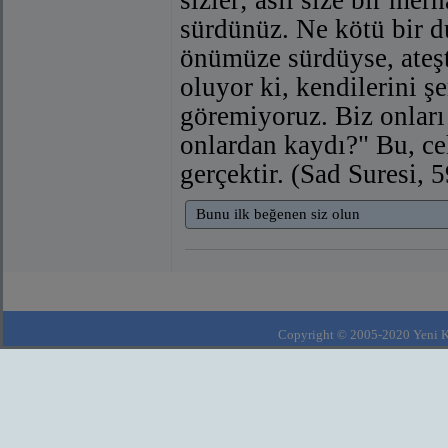
sürdünüz. Ne kötü bir d
önümüze sürdüyse, ateşte
oluyor ki, kendilerini ş
göremiyoruz. Biz onları
onlardan kaydı?" Bu, ce
gerçektir. (Sad Suresi, 
Bunu ilk beğenen siz olun
Copyright © 2005-2020 Yeni Kla