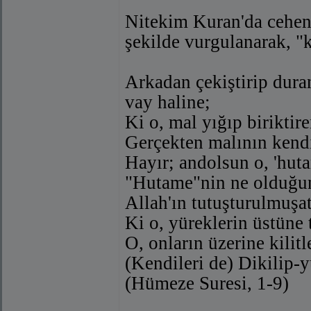
Nitekim Kuran'da cehen
şekilde vurgulanarak, "k
Arkadan çekiştirip duran
vay haline;
Ki o, mal yığıp biriktir
Gerçekten malının kendi
Hayır; andolsun o, 'huta
"Hutame"nin ne olduğun
Allah'ın tutuşturulmuşat
Ki o, yüreklerin üstüne 
O, onların üzerine kilitl
(Kendileri de) Dikilip-y
(Hümeze Suresi, 1-9)