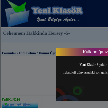
Cehennem Hakkinda Hersey -5-
Kullandığını
Forumlar
/
Dini Bölüm
/
Dinimi Öğreniyorum
Yeni Klasör 8 yıldır 
Teknoloji dünyasındaki son gelişm
FuRKaN216