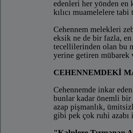
edenleri her yönden en k
kılıcı muamelelere tabi t
Cehennem melekleri zeban
eksik ne de bir fazla, en
tecellilerinden olan bu 
yerine getiren mübarek v
CEHENNEMDEKİ M
Cehennemde inkar edenle
bunlar kadar önemli bir
azap pişmanlık, ümitsizl
gibi pek çok ruhi azabı i
"Kalplere Tırmanan A