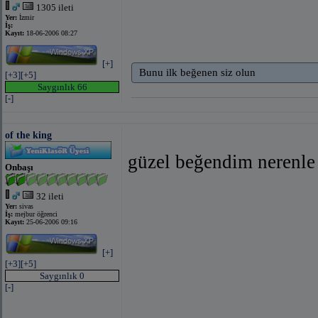
1305 ileti
Yer:
İzmir
İş:
Kayıt:
18-06-2006 08:27
[+]
Bunu ilk beğenen siz olun
[+3]
[+5]
Saygınlık 66
[-]
of the king
güzel beğendim nerenle 
Onbaşı
32 ileti
Yer:
sivas
İş:
mejbur öğrenci
Kayıt:
25-06-2006 09:16
[+]
[+3]
[+5]
Saygınlık 0
[-]