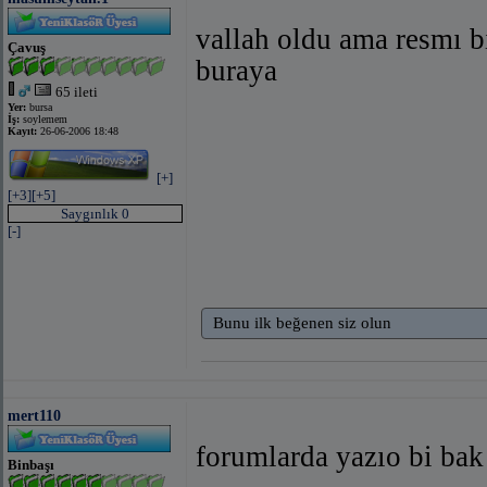
vallah oldu ama resmı 
Çavuş
buraya
65 ileti
Yer:
bursa
İş:
soylemem
Kayıt:
26-06-2006 18:48
[+]
[+3]
[+5]
Saygınlık 0
[-]
Bunu ilk beğenen siz olun
mert110
forumlarda yazıo bi bak
Binbaşı