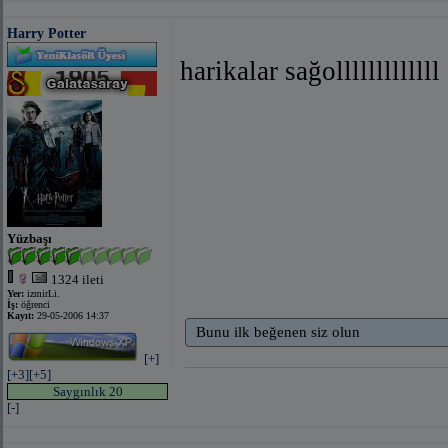
Harry Potter
harikalar sağolllllllllllll
Yüzbaşı
1324 ileti
Yer:
izmirLi.
İş:
öğrenci
Kayıt:
29-05-2006 14:37
Bunu ilk beğenen siz olun
[+]
[+3]
[+5]
Saygınlık 20
[-]