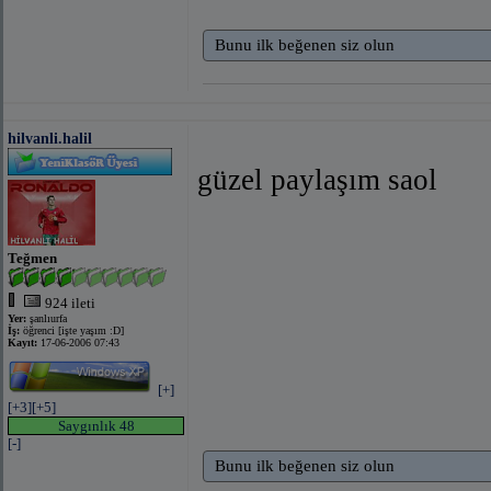
Bunu ilk beğenen siz olun
hilvanli.halil
güzel paylaşım saol
Teğmen
924 ileti
Yer:
şanlıurfa
İş:
öğrenci [işte yaşım :D]
Kayıt:
17-06-2006 07:43
[+]
[+3]
[+5]
Saygınlık 48
[-]
Bunu ilk beğenen siz olun