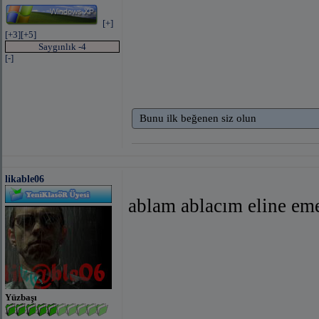
[+]
[+3]
[+5]
Saygınlık -4
[-]
Bunu ilk beğenen siz olun
likable06
ablam ablacım eline eme
Yüzbaşı