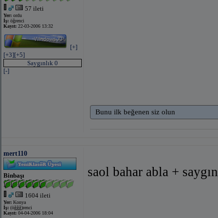
57 ileti
Yer:
ordu
İş:
öğrenci
Kayıt:
22-03-2006 13:32
[+]
[+3]
[+5]
Saygınlık 0
[-]
Bunu ilk beğenen siz olun
mert110
saol bahar abla + saygın
Binbaşı
1604 ileti
Yer:
Konya
İş:
(öğğğ)renci
Kayıt:
04-04-2006 18:04