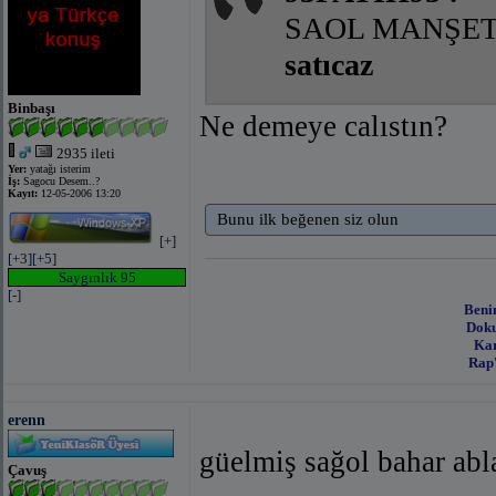
SAOL MANŞET
satıcaz
Binbaşı
Ne demeye calıstın?
2935 ileti
Yer:
yatağı isterim
İş:
Sagocu Desem..?
Kayıt:
12-05-2006 13:20
Bunu ilk beğenen siz olun
[+]
[+3]
[+5]
Saygınlık 95
[-]
Beni
Doku
Kar
Rap'
erenn
güelmiş sağol bahar abl
Çavuş