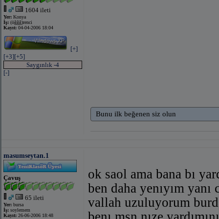
1604 ileti
Yer:
Konya
İş:
(öğğğ)renci
Kayıt:
04-04-2006 18:04
[+]
[+3]
[+5]
Saygınlık -4
[-]
Bunu ilk beğenen siz olun
masumseytan.1
ok saol ama bana bı yar
Çavuş
ben daha yenıyım yanı 
65 ileti
vallah uzuluyorum burda
Yer:
bursa
İş:
soylemem
benı msn nıze yardımı
Kayıt:
26-06-2006 18:48