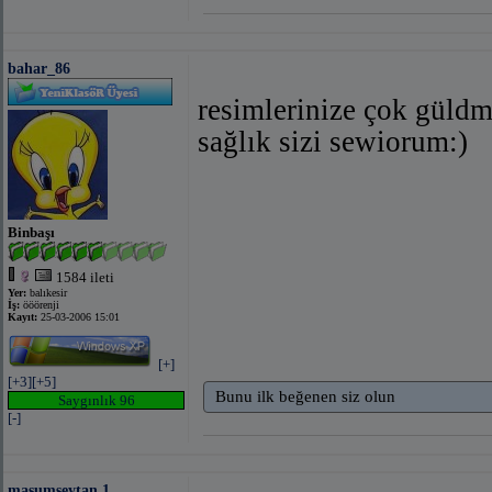
bahar_86
resimlerinize çok güldm
sağlık sizi sewiorum:)
Binbaşı
1584 ileti
Yer:
balıkesir
İş:
ööörenji
Kayıt:
25-03-2006 15:01
[+]
[+3]
[+5]
Bunu ilk beğenen siz olun
Saygınlık 96
[-]
masumseytan.1