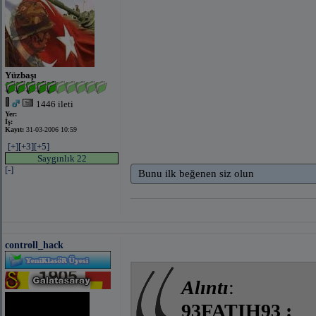
Yüzbaşı
1446 ileti
Yer:
İş:
Kayıt:
31-03-2006 10:59
[+]
[+3]
[+5]
Saygınlık 22
[-]
Bunu ilk beğenen siz olun
controll_hack
Alıntı
:
93FATIH93 :