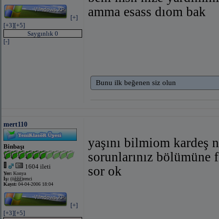
amma esass dıom bak
[+]
[+3]
[+5]
Saygınlık 0
[-]
Bunu ilk beğenen siz olun
mert110
yaşını bilmiom kardeş n
Binbaşı
sorunlarınız bölümüne f
1604 ileti
sor ok
Yer:
Konya
İş:
(öğğğ)renci
Kayıt:
04-04-2006 18:04
[+]
[+3]
[+5]