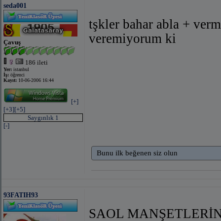
seda001
tşkler bahar abla + ver
veremiyorum ki
Çavuş
186 ileti
Yer:
istanbul
İş:
öğrenci
Kayıt:
10-06-2006 16:44
[+]
[+3]
[+5]
Saygınlık 1
[-]
Bunu ilk beğenen siz olun
93FATIH93
SAOL MANŞETLERİN