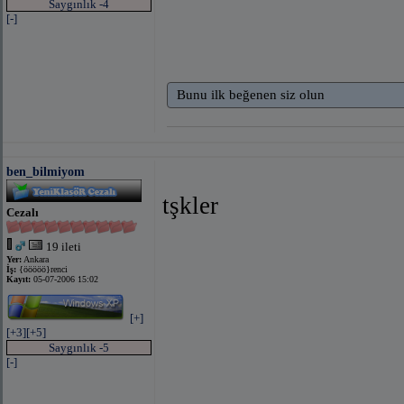
Saygınlık -4
[-]
Bunu ilk beğenen siz olun
ben_bilmiyom
tşkler
Cezalı
19 ileti
Yer:
Ankara
İş:
{ööööö}renci
Kayıt:
05-07-2006 15:02
[+]
[+3]
[+5]
Saygınlık -5
[-]