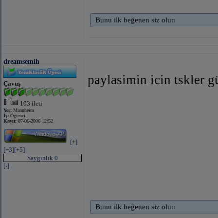
Bunu ilk beğenen siz olun
dreamsemih
paylasimin icin tskler 
Çavuş
103 ileti
Yer:
Mannheim
İş:
Ögrenci
Kayıt:
07-06-2006 12:52
[+]
[+3]
[+5]
Saygınlık 0
[-]
Bunu ilk beğenen siz olun