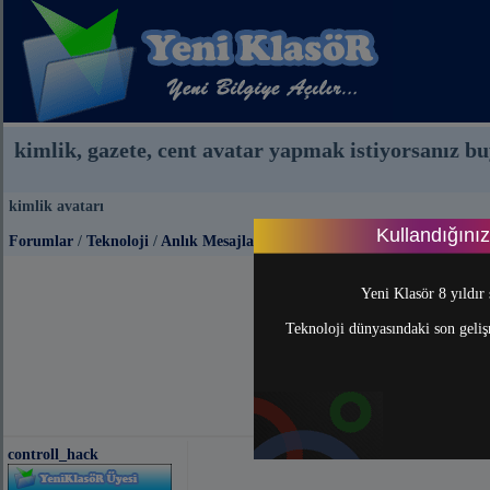
kimlik, gazete, cent avatar yapmak istiyorsanız b
kimlik avatarı
Kullandığını
Forumlar
/
Teknoloji
/
Anlık Mesajlaşma (Messenger)
Önc
Yeni Klasör 8 yıldır 
Teknoloji dünyasındaki son gelişm
controll_hack