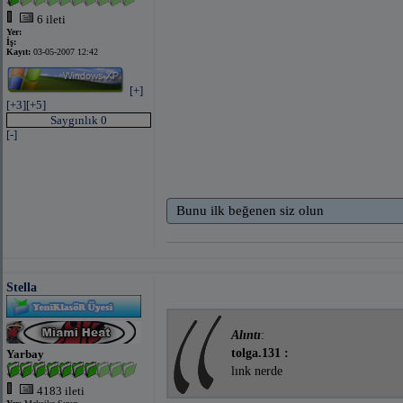
6 ileti
Yer:
İş:
Kayıt:
03-05-2007 12:42
[+]
[+3]
[+5]
Saygınlık 0
[-]
Bunu ilk beğenen siz olun
Stella
Alıntı
:
tolga.131 :
Yarbay
lınk nerde
4183 ileti