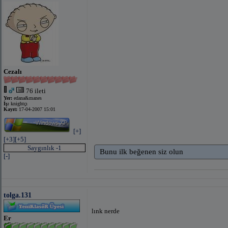
Cezalı
76 ileti
Yer:
edana&manes
İş:
knightçı
Kayıt:
17-04-2007 15:01
[+]
[+3]
[+5]
Saygınlık -1
Bunu ilk beğenen siz olun
[-]
tolga.131
lınk nerde
Er