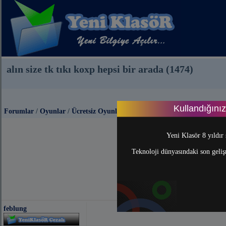
alın size tk tıkı koxp hepsi bir arada (1474)
Kullandığını
Forumlar
/
Oyunlar
/
Ücretsiz Oyunlar
Yeni Klasör 8 yıldır 
Teknoloji dünyasındaki son gelişm
feblung