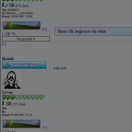
475 ileti
Yer:
İsTaNbUl
İş:
HaCkEr___HaCkMaN
Kayıt:
10-04-2007 19:00
[+]
Bunu ilk beğenen siz olun
[+3]
[+5]
Saygınlık 4
[-]
Ikonik
lınk yok
Çavuş
255 ileti
Yer:
İş:
Kayıt:
01-04-2007 15:12
[+]