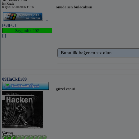
Yer:
Meksika Sınırı
İş:
Kaçak
onuda sen bulacaksın
Kayıt:
12-10-2006 11:36
[+]
[+3]
[+5]
Saygınlık 202
[-]
Bunu ilk beğenen siz olun
09HaCkEr09
güzel espiri
Çavuş