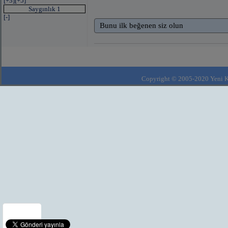
[+3]
[+5]
Saygınlık 1
[-]
Bunu ilk beğenen siz olun
Copyright © 2005-2020 Yeni Kla