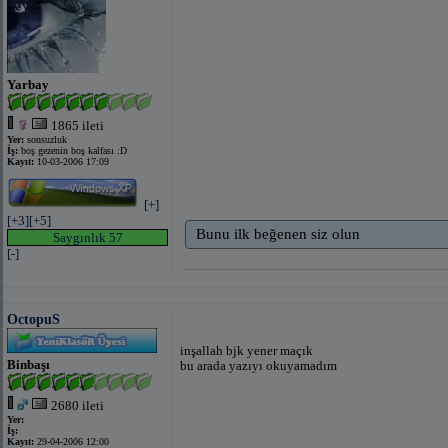
Yarbay
1865 ileti
Yer:
sonsuzluk
İş:
boş gezenin boş kalfası :D
Kayıt:
10-03-2006 17:09
[+]
[+3]
[+5]
Bunu ilk beğenen siz olun
Saygınlık 57
[-]
OctopuS
inşallah bjk yener maçık
Binbaşı
bu arada yazıyı okuyamadım
2680 ileti
Yer:
İş:
Kayıt:
29-04-2006 12:00