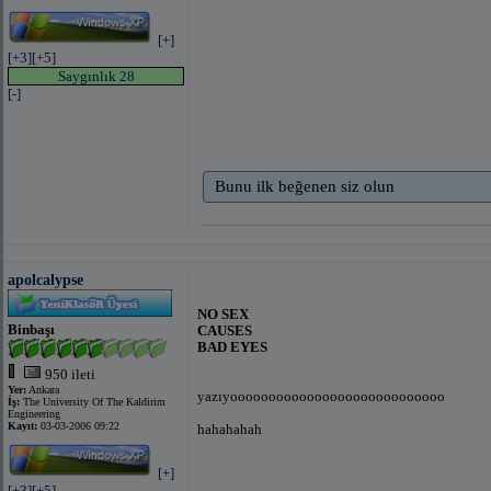
[+]
[+3]
[+5]
Saygınlık 28
[-]
Bunu ilk beğenen siz olun
apolcalypse
NO SEX
Binbaşı
CAUSES
BAD EYES
950 ileti
Yer:
Ankara
yazıyoooooooooooooooooooooooooooo
İş:
The University Of The Kaldirim
Engineering
Kayıt:
03-03-2006 09:22
hahahahah
[+]
[+3]
[+5]