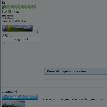
Er
17 ileti
Yer:
İstanbul
İş:
Futbolcu
Kayıt:
29-04-2006 12:52
[+]
[+3]
[+5]
Saygınlık 1
[-]
Bunu ilk beğenen siz olun
ultramawi
ben ne yazdıını çözemedmm walla...çözen var mı