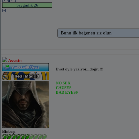
Saygınlık 26
[-]
Bunu ilk beğenen siz olun
Assasin
Ewet öyle yazIyor....doğru!!!
NO SEX
CAUSES
BAD EYES[/
Binbaşı