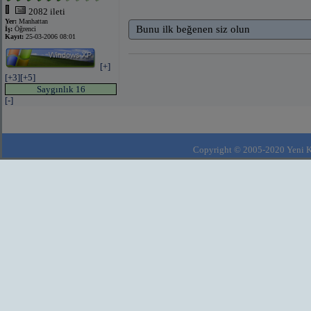
2082 ileti
Yer:
Manhattan
Bunu ilk beğenen siz olun
İş:
Öğrenci
Kayıt:
25-03-2006 08:01
[+]
[+3]
[+5]
Saygınlık 16
[-]
Copyright © 2005-2020 Yeni Kla