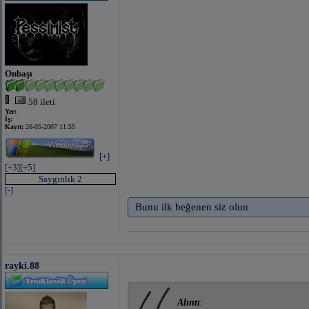
Onbaşı
58 ileti
Yer:
İş:
Kayıt:
26-05-2007 11:55
[+]
[+3]
[+5]
Saygınlık 2
[-]
Bunu ilk beğenen siz olun
rayki.88
Alıntı
: