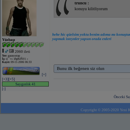
truncu :
konuyu kilitliyorum
hehe hic qüelsim yoktu benim adıma mı konuştun 
yapmak isteynler yapsın orada enleri
Yüzbaşı
2060 ileti
Yer:
gazayıntap
İş:
((¯¨¤» ØgRèÑ©ï «
Kayıt:
09-11-2006 06:33
Bunu ilk beğenen siz olun
[+]
[+3]
[+5]
Saygınlık 41
[-]
Önceki S
Copyright © 2005-2020 Yeni Kla