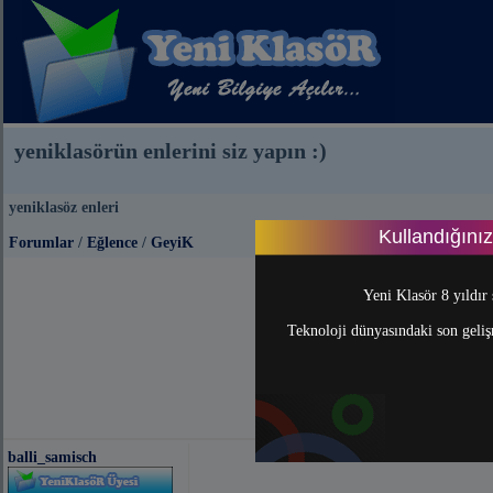
yeniklasörün enlerini siz yapın :)
yeniklasöz enleri
Kullandığını
Forumlar
/
Eğlence
/
GeyiK
Önceki S
Yeni Klasör 8 yıldır 
Teknoloji dünyasındaki son gelişm
balli_samisch