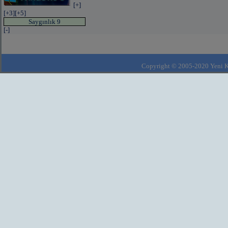
[+]
[+3]
[+5]
Saygınlık 9
[-]
Copyright © 2005-2020 Yeni Kla