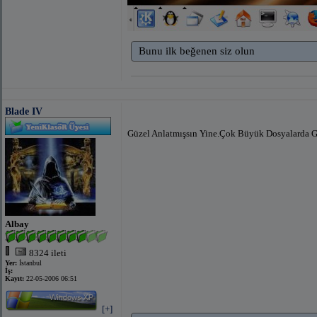
Bunu ilk beğenen siz olun
Blade IV
Güzel Anlatmışsın Yine.Çok Büyük Dosyalarda G
Albay
8324 ileti
Yer:
İstanbul
İş:
Kayıt:
22-05-2006 06:51
[+]