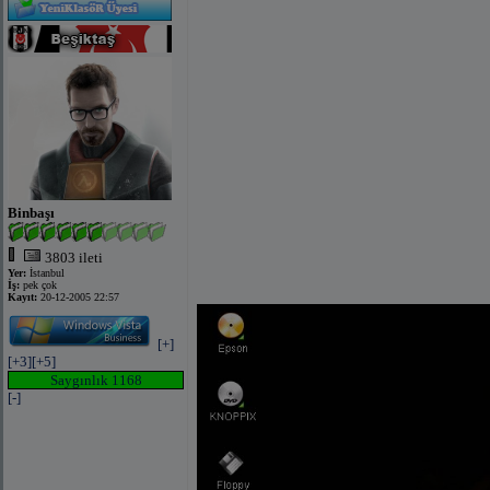
Binbaşı
3803 ileti
Yer:
İstanbul
İş:
pek çok
Kayıt:
20-12-2005 22:57
[+]
[+3]
[+5]
Saygınlık 1168
[-]