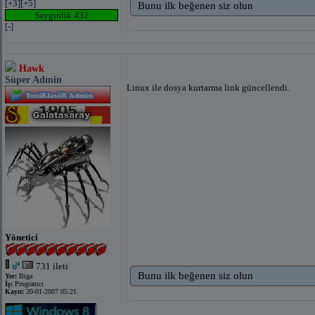
[+3]
[+5]
Bunu ilk beğenen siz olun
Saygınlık 432
[-]
Hawk
Süper Admin
Linux ile dosya kurtarma link güncellendi.
Yönetici
731 ileti
Bunu ilk beğenen siz olun
Yer:
Biga
İş:
Programcı
Kayıt:
20-01-2007 05:21