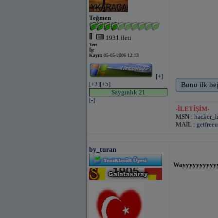
Teğmen
1931 ileti
Yer:
İş:
Kayıt:
05-05-2006 12:13
[+]
[+3]
[+5]
Bunu ilk be
Saygınlık 21
[-]
-İLETİŞİM-
MSN :
hacker_
MAİL :
getfree
by_turan
Wayyyyyyyyyyyy