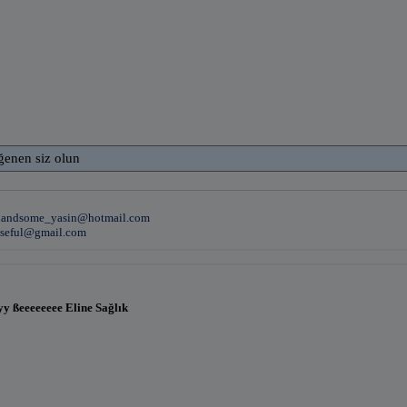
ğenen siz olun
handsome_yasin@hotmail.com
useful@gmail.com
 ßeeeeeeee Eline Sağlık