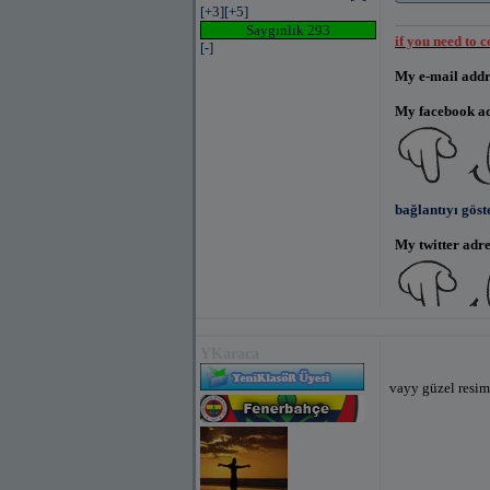
[+3]
[+5]
Saygınlık 293
if you need to 
[-]
My e-mail addre
My facebook add
bağlantıyı göst
My twitter adres
bağlantıyı göst
YKaraca
vayy güzel resim