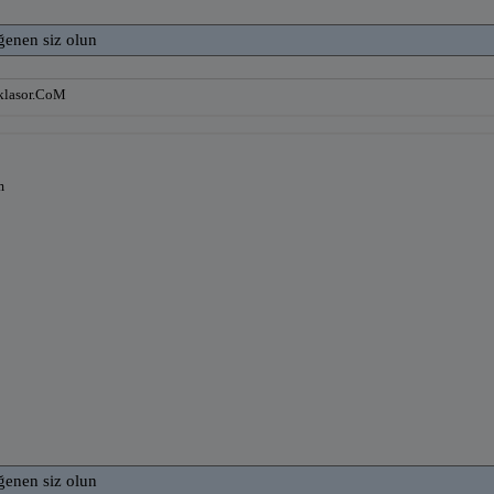
ğenen siz olun
iklasor.CoM
m
ğenen siz olun