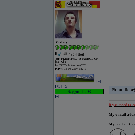
Yarbay
4364 ileti
Yer:
PRİNKİPO...(İSTANBUL UN
İNCİSİ )
İş:
***Yacht&sailing***
Kayıt:
19-03-2007 08:41
[+]
[+3]
[+5]
Bunu ilk be
Saygınlık 293
[-]
if you need to 
My e-mail addre
My facebook add