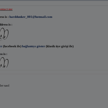
contact me
ss is :
harddunker_001@hotmail.com
ress is :
er
(facebook ile)
bağlantıyı göster
(klasik üye girişi ile)
s is :
er
(facebook ile)
bağlantıyı göster
(klasik üye girişi ile)
ler saol