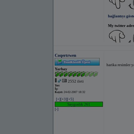
bağlantıyı göst
My twitter adres
bağlantıyı göst
Coqertrwen
harika resimler y
Yarbay
2552 ileti
Yer:
İş:
Kayıt:
24-02-2007 18:32
[+]
[+3]
[+5]
Saygınlık 261
[-]