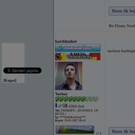
Bunu ilk be
Bir Efsane Yen
harddunker
saolasın kardeşi
[Kapat]
Yarbay
4364 ileti
Yer:
PRİNKİPO...(İSTANBUL UN
İNCİSİ )
İş:
***Yacht&sailing***
Kayıt:
19-03-2007 08:41
Bunu ilk be
[+]