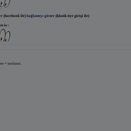
er
(facebook ile)
bağlantıyı göster
(klasik üye girişi ile)
s is :
er
(facebook ile)
bağlantıyı göster
(klasik üye girişi ile)
aw + saolasın..