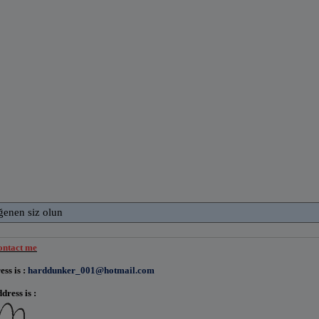
ğenen siz olun
contact me
ss is :
harddunker_001@hotmail.com
ress is :