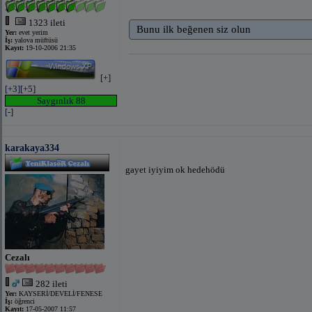
1323 ileti
Bunu ilk beğenen siz olun
Yer:
evet yerim
İş:
yalova müftüsü
Kayıt:
19-10-2006 21:35
[+]
[+3]
[+5]
Saygınlık 88
[-]
karakaya334
gayet iyiyim ok
hedehödü
Cezalı
282 ileti
Yer:
KAYSERİ/DEVELİ/FENESE
İş:
öğrenci
Kayıt:
17-05-2007 11:57