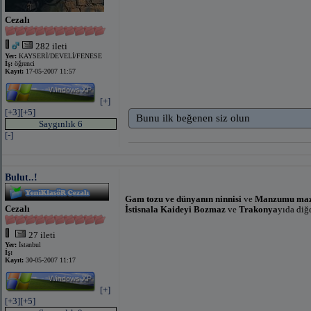
Cezalı
282 ileti
Yer:
KAYSERİ/DEVELİ/FENESE
İş:
öğrenci
Kayıt:
17-05-2007 11:57
[+]
[+3]
[+5]
Bunu ilk beğenen siz olun
Saygınlık 6
[-]
Bulut..!
Gam tozu ve dünyanın ninnisi
ve
Manzumu maz
Cezalı
İstisnala Kaideyi Bozmaz
ve
Trakonya
yıda diğ
27 ileti
Yer:
İstanbul
İş:
Kayıt:
30-05-2007 11:17
[+]
[+3]
[+5]