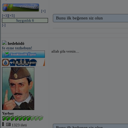
[+]
[+3]
[+5]
Bunu ilk beğenen siz olun
Saygınlık 6
[-]
hedehödö
fe eyne tezhebun!
allah şifa versin....
Yarbay
1323 ileti
Bunu ilk beğenen siz olun