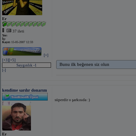
Er
37 ileti
Yer:
İş:
Kayıt:
15-05-2007 12:33
[+]
[+3]
[+5]
Bunu ilk beğenen siz olun
Saygınlık -1
[-]
kendime sarılır donarım
süperdir o şarkısıda :)
Er