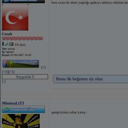
ben ceza ile duet yaptığı şarkıyı tafsiye ederim n
Cezalı
19 ileti
Yer:
minsk
İş:
öğrenci
Kayıt:
02-06-2007 16:03
[+]
[+3]
[+5]
Saygınlık 0
Bunu ilk beğenen siz olun
[-]
MinimaLiT3
şampiyonu sıkar yarış -