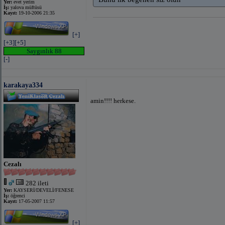
Yer:
evet yerim
İş:
yalova müftüsü
Kayıt:
19-10-2006 21:35
[+]
[+3]
[+5]
Saygınlık 88
[-]
karakaya334
amin!!!! herkese.
Cezalı
282 ileti
Yer:
KAYSERİ/DEVELİ/FENESE
İş:
öğrenci
Kayıt:
17-05-2007 11:57
[+]