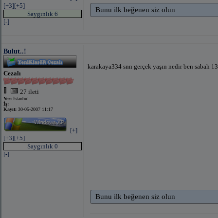
[+3]
[+5]
Bunu ilk beğenen siz olun
Saygınlık 6
[-]
Bulut..!
karakaya334 snn gerçek yaşın nedir ben sabah 13
Cezalı
27 ileti
Yer:
İstanbul
İş:
Kayıt:
30-05-2007 11:17
[+]
[+3]
[+5]
Saygınlık 0
[-]
Bunu ilk beğenen siz olun