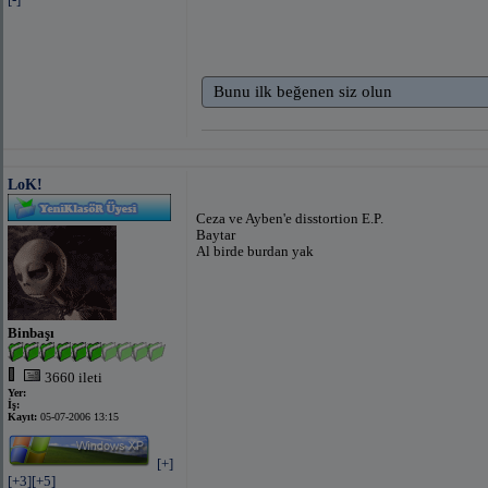
Bunu ilk beğenen siz olun
LoK!
Ceza ve Ayben'e disstortion E.P.
Baytar
Al birde burdan yak
Binbaşı
3660 ileti
Yer:
İş:
Kayıt:
05-07-2006 13:15
[+]
[+3]
[+5]