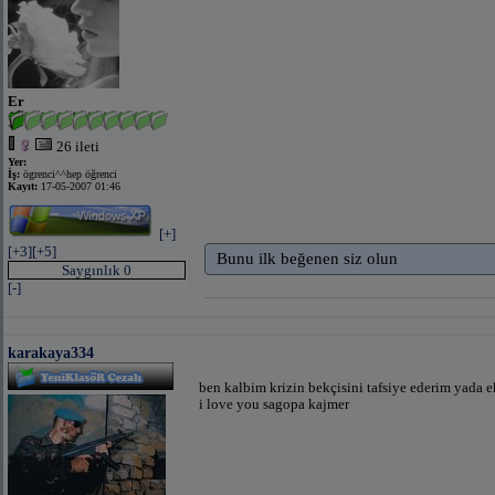
Er
26 ileti
Yer:
İş:
ögrenci^^hep öğrenci
Kayıt:
17-05-2007 01:46
[+]
[+3]
[+5]
Bunu ilk beğenen siz olun
Saygınlık 0
[-]
karakaya334
ben kalbim krizin bekçisini tafsiye ederim yada 
i love you sagopa kajmer