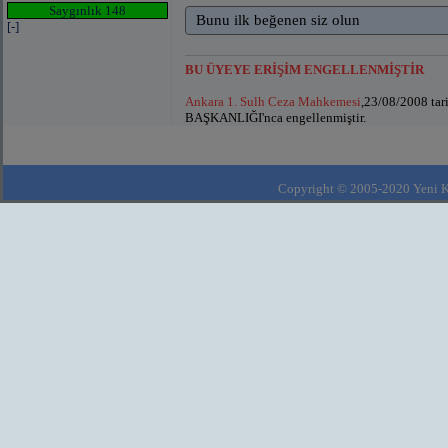
Saygınlık 148
Bunu ilk beğenen siz olun
[-]
BU ÜYEYE ERİŞİM ENGELLENMİŞTİR
Ankara 1. Sulh Ceza Mahkemesi
,23/08/2008 ta
BAŞKANLIĞI'nca engellenmiştir.
Copyright © 2005-2020 Yeni Kla