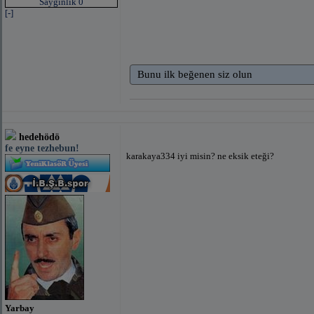
Saygınlık 0
[-]
Bunu ilk beğenen siz olun
hedehödö
fe eyne tezhebun!
karakaya334 iyi misin? ne eksik eteği?
Yarbay