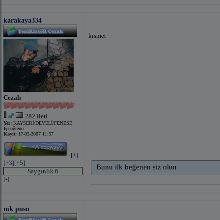
karakaya334
kısmet
Cezalı
282 ileti
Yer:
KAYSERİ/DEVELİ/FENESE
İş:
öğrenci
Kayıt:
17-05-2007 11:57
[+]
[+3]
[+5]
Bunu ilk beğenen siz olun
Saygınlık 6
[-]
mk pusu