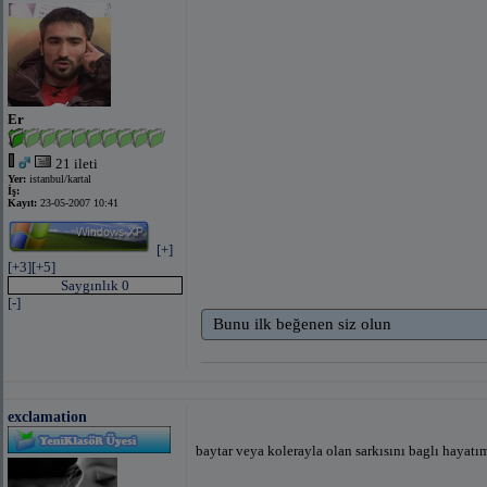
Er
21 ileti
Yer:
istanbul/kartal
İş:
Kayıt:
23-05-2007 10:41
[+]
[+3]
[+5]
Saygınlık 0
[-]
Bunu ilk beğenen siz olun
exclamation
baytar veya kolerayla olan sarkısını baglı hayatım 