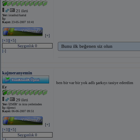
21 ileti
Yer:
istanbul/kartal
İş:
Kayıt:
23-05-2007 10:41
[+]
[+3]
[+5]
Saygınlık 0
Bunu ilk beğenen siz olun
[-]
kajmeranyemin
ben bir var bir yok adlı şarkıyı tasiye ederdim
Er
29 ileti
Yer:
İZMİR' in ücra yerlerinden
İş:
öğrenci
Kayıt:
06-06-2007 09:51
[+]
[+3]
[+5]
Saygınlık 0
[-]