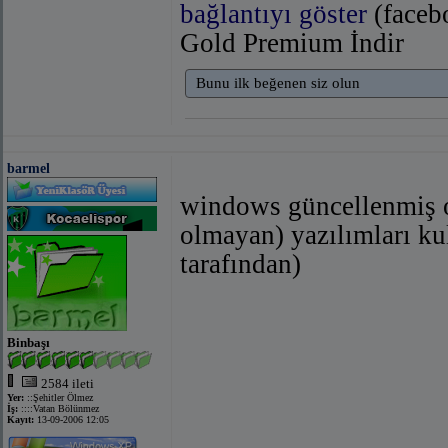
bağlantıyı göster
(faceb
Gold Premium İndir
Bunu ilk beğenen siz olun
barmel
windows güncellenmiş o
olmayan) yazılımları kul
tarafından)
Binbaşı
2584 ileti
Yer:
::Şehitler Ölmez
İş:
::::Vatan Bölünmez
Kayıt:
13-09-2006 12:05