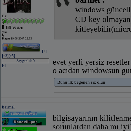
bağlantıyı göster
(facebook
windows güncelle
Er
CD key olmayan) 
kitleyebilir(micr
35 ileti
Yer:
İş:
Kayıt:
19-06-2007 22:33
bağlantıyı 
[+]
[+3]
[+5]
evet yerli yersiz resetle
Saygınlık 0
[-]
o acıdan windowsun gun
Bunu ilk beğenen siz olun
barmel
bilgisayarının kilitlenme
sorunlardan daha mı iyi