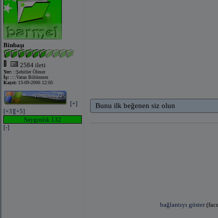
Binbaşı
2584 ileti
Yer:
::Şehitler Ölmez
İş:
::::Vatan Bölünmez
Kayıt:
13-09-2006 12:05
[+]
Bunu ilk beğenen siz olun
[+3]
[+5]
Saygınlık 132
[-]
bağlantıyı göster
(fac