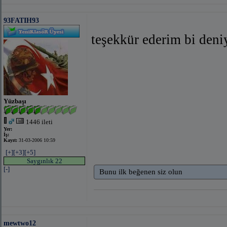
93FATIH93
teşekkür ederim bi den
Yüzbaşı
1446 ileti
Yer:
İş:
Kayıt:
31-03-2006 10:59
[+]
[+3]
[+5]
Saygınlık 22
[-]
Bunu ilk beğenen siz olun
mewtwo12