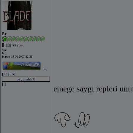
Er
35 ileti
Yer:
İş:
Kayıt:
19-06-2007 22:33
[+]
[+3]
[+5]
Saygınlık 0
[-]
emege saygı repleri un