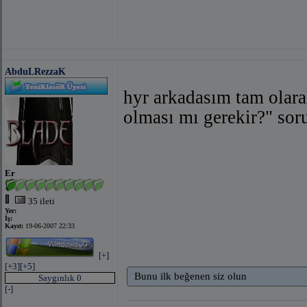
bağlantıyı göster
(facebook 
AbduLRezzaK
hyr arkadasım tam olar
olması mı gerekir?" sor
bağlantıyı göster
(facebook
Er
35 ileti
Yer:
İş:
Kayıt:
19-06-2007 22:33
bağlantıyı 
[+]
[+3]
[+5]
Bunu ilk beğenen siz olun
Saygınlık 0
[-]