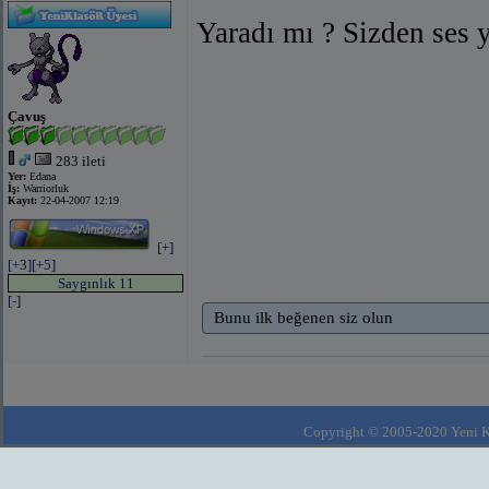
Yaradı mı ? Sizden ses 
Çavuş
283 ileti
Yer:
Edana
İş:
Warriorluk
Kayıt:
22-04-2007 12:19
[+]
[+3]
[+5]
Saygınlık 11
[-]
Bunu ilk beğenen siz olun
Copyright © 2005-2020 Yeni Kla