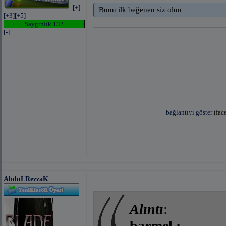
[+]
Bunu ilk beğenen siz olun
[+3]
[+5]
Saygınlık 132
[-]
bağlantıyı göster
(fac
bağlantıyı göster
(facebook 
AbduLRezzaK
Alıntı
:
barmel :