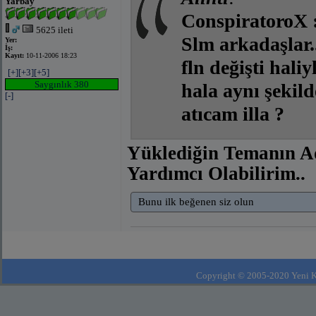
Yarbay
ConspiratoroX 
5625 ileti
Slm arkadaşlar.
Yer:
İş:
Kayıt:
10-11-2006 18:23
fln değişti hali
[+]
[+3]
[+5]
Saygınlık 380
hala aynı şekild
[-]
atıcam illa ?
Yüklediğin Temanın A
Yardımcı Olabilirim..
Bunu ilk beğenen siz olun
Copyright © 2005-2020 Yeni Kla