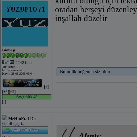
kurulu olduğu için tekr
oradan herşeyi düzenley
inşallah düzelir
Binbaşı
2242 ileti
Yer:
İzmir
İş:
Fizyoterapist
Bunu ilk beğenen siz olun
Kayıt:
29-06-2006 06:04
[+]
[+3]
[+5]
Saygınlık 43
[-]
MeHmEtaLiCe
Geldi geçti..
Alıntı
: