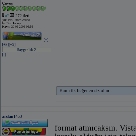
Çavuş
272 ileti
Yer:
Brs.UnderGround
İş:
Disc Jockey
Kayıt:
20-06-2006 06:56
[+]
[+3]
[+5]
Saygınlık 2
[-]
Bunu ilk beğenen siz olun
arslan1453
format atmıcaksın. Vista